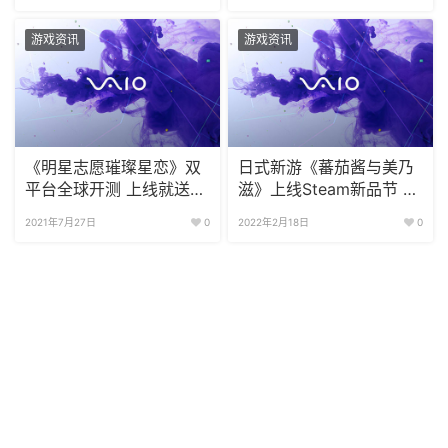
游戏资讯
游戏资讯
《明星志愿璀璨星恋》双
日式新游《蕃茄酱与美乃
平台全球开测 上线就送惊
滋》上线Steam新品节 试
喜
玩版放出
2021年7月27日
0
2022年2月18日
0