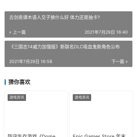
古剑奇谭木语人交子换什么好 体力还是抽卡?
« 上一篇
2021年7月29日 16:40
《三国志14威力加强版》新联名DLC吸血鬼新角色公布
2021年7月29日 16:58
下一篇 »
猜你喜欢
游戏资讯
游戏资讯
防守生存游戏《Dome
Epic Games Store 年末