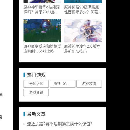
原神神里绫华q技能穿
原神优菈90级满级属
怪吗？神里2021最新
性面板是多少？优菈大
改动视频一览
招高输出手法
原神聚变反应和增幅反
原神神里凌华2.6版本
应机制与区别攻略
最新配队技巧
热门游戏
云顶之弈
原神（Genshin Impact）
游戏攻略
游戏资讯
세취
最新文章
感
流放之路2赛季后期通货换什么保值?