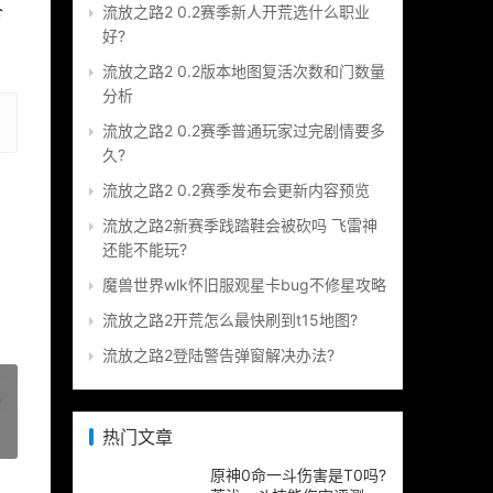
合
流放之路2 0.2赛季新人开荒选什么职业
好?
流放之路2 0.2版本地图复活次数和门数量
分析
流放之路2 0.2赛季普通玩家过完剧情要多
久?
流放之路2 0.2赛季发布会更新内容预览
流放之路2新赛季践踏鞋会被砍吗 飞雷神
还能不能玩?
魔兽世界wlk怀旧服观星卡bug不修星攻略
流放之路2开荒怎么最快刷到t15地图?
流放之路2登陆警告弹窗解决办法?
热门文章
»
原神0命一斗伤害是T0吗?