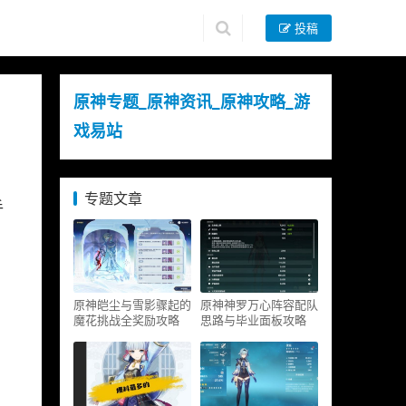
投稿
原神专题_原神资讯_原神攻略_游
戏易站
专题文章
手
原神皑尘与雪影骤起的
原神神罗万心阵容配队
魔花挑战全奖励攻略
思路与毕业面板攻略