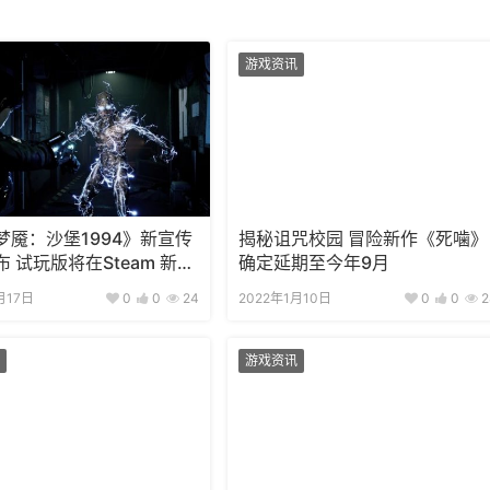
游戏资讯
梦魇：沙堡1994》新宣传
揭秘诅咒校园 冒险新作《死噛》
 试玩版将在Steam 新品
确定延期至今年9月
月17日
0
0
24
2022年1月10日
0
0
2
游戏资讯