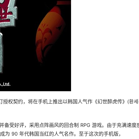
prise 签订授权契约，将在手机上推出以韩国人气作《幻世醉虎传》(환
出并备受好评，采用点阵画风的回合制 RPG 游戏。由于充满速度
成为 90 年代韩国当红的人气名作。至于这次的手机版，