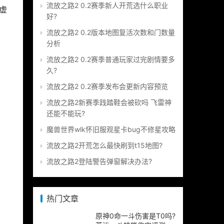
流放之路2 0.2赛季新人开荒选什么职业
虚
好?
流放之路2 0.2版本地图复活次数和门数量
分析
流放之路2 0.2赛季普通玩家过完剧情要多
久?
流放之路2 0.2赛季发布会更新内容预览
流放之路2新赛季践踏鞋会被砍吗 飞雷神
还能不能玩?
魔兽世界wlk怀旧服观星卡bug不修星攻略
流放之路2开荒怎么最快刷到t15地图?
流放之路2登陆警告弹窗解决办法?
热门文章
原神0命一斗伤害是T0吗?