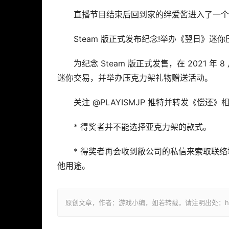
直播节目结束后回到家的绊爱酱进入了一个
Steam 版正式发布纪念!举办《翌日》迷
为纪念 Steam 版正式发售，在 2021 年 8
迷你交易，并举办压克力架礼物赠送活动。
关注 @PLAYISMJP 推特并转发《偿
* 得奖者并不能选择亚克力架的款式。
* 得奖者再会收到敝公司的私信来索取联
他用途。
原创文章，作者：游戏小编，如若转载，请注明出处：https://w