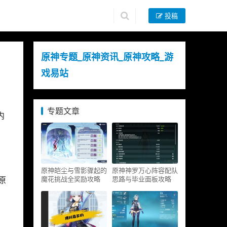
投稿
原神专题_原神资讯_原神攻略_游
戏易站
专题文章
内
原神皑尘与雪影骤起的
原神神罗万心阵容配队
魔花挑战全奖励攻略
思路与毕业面板攻略
原