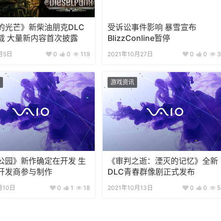
的光芒》新柴油朋克DLC
受诉讼事件影响 暴雪宣布
载 大量新内容首次披露
BlizzConline暂停
月5日
0
0
119
2021年10月27日
0
0
3
游戏资讯
公园》新作确定在开发 生
《审判之逝：湮灭的记忆》全新
开发商参与制作
DLC青春群像剧正式发布
月10日
0
1
18
2021年10月13日
0
0
5