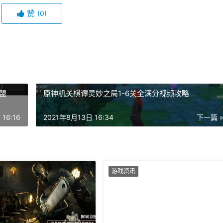
赞
(0)
盟
原神机关棋谭灵妙之局1-6关全满分视频攻略
16:16
2021年8月13日 16:34
下一篇 
游戏资讯