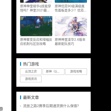
原神神里绫华q技能穿
原神优菈90级满级属
怪吗？神里2021最新
性面板是多少？优菈大
改动视频一览
招高输出手法
原神聚变反应和增幅反
原神神里凌华2.6版本
应机制与区别攻略
最新配队技巧
热门游戏
云顶之弈
原神（Genshin Impact）
游戏攻略
游戏资讯
最新文章
流放之路2赛季后期通货换什么保值?
游