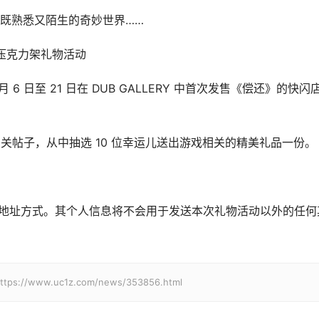
既熟悉又陌生的奇妙世界……
你压克力架礼物活动
 月 6 日至 21 日在 DUB GALLERY 中首次发售《偿还》的快闪
还》相关帖子，从中抽选 10 位幸运儿送出游戏相关的精美礼品一份。
络地址方式。其个人信息将不会用于发送本次礼物活动以外的任何
ww.uc1z.com/news/353856.html