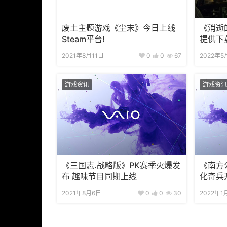
废土主题游戏《尘末》今日上线
《消逝
Steam平台!
提供下
2021年8月11日
0
0
67
2022年5
游戏资讯
游戏资讯
《三国志.战略版》PK赛季火爆发
《南方
布 趣味节目同期上线
化奇兵
2021年8月6日
0
0
30
2022年1