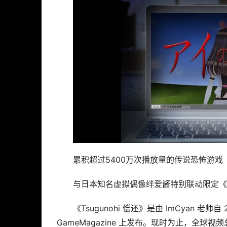
累积超过5400万次播放量的传说恐怖游戏
与日本知名虚拟偶像绊爱酱特别联动限定《爱
《Tsugunohi 偿还》是由 ImCyan 老
GameMagazine 上发布。现时为止，全球