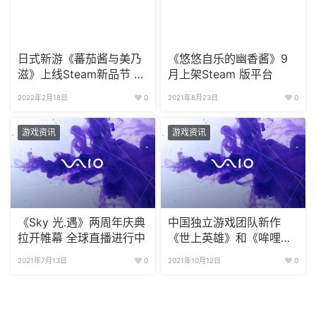
日式新游《蕃茄酱与美乃
《悠悠自乐的幽香酱》9
滋》上线Steam新品节 试
月上架Steam 版平台
玩版放出
2022年2月18日
0
2021年8月23日
0
游戏资讯
游戏资讯
《Sky 光.遇》两周年庆典
中国独立游戏团队新作
拉开帷幕 全球直播进行中
《世上英雄》和《哞哩的
长梦》上线
2021年7月13日
0
2021年10月12日
0