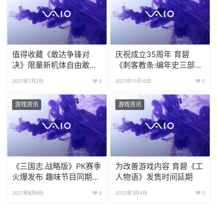
值得收藏《敢达争锋对
庆祝成立35周年 育碧
决》限量新机体自由敢达
《刺客教条:编年史三部
7月下线
曲》PC 版免费下载
2021年7月2日
0
2021年11月10日
0
游戏资讯
游戏资讯
《三国志.战略版》PK赛季
为改善游戏内容 育碧《工
火爆发布 趣味节目同期上
人物语》发售时间延期
线
2021年8月6日
0
2022年3月4日
0