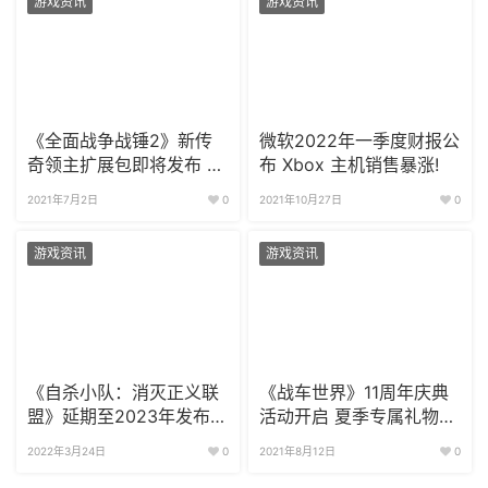
游戏资讯
游戏资讯
《全面战争战锤2》新传
微软2022年一季度财报公
奇领主扩展包即将发布 免
布 Xbox 主机销售暴涨!
费内容超吸引人
2021年7月2日
0
2021年10月27日
0
游戏资讯
游戏资讯
《自杀小队：消灭正义联
《战车世界》11周年庆典
盟》延期至2023年发布
活动开启 夏季专属礼物放
原因未知
出
2022年3月24日
0
2021年8月12日
0