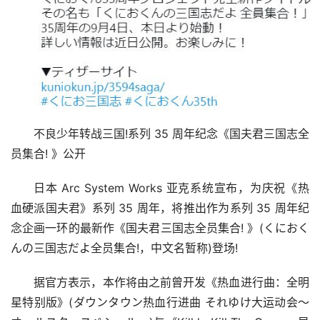
不良少年转战三国!系列 35 周年纪念《国夫君三国志全
员集合! 》公开
日本 Arc System Works 亚克系统宣布，为庆祝《热
血硬派国夫君》系列 35 周年，将推出作为系列 35 周年纪
念企画一环的最新作《国夫君三国志全员集合! 》(くにおく
んの三国志だよ全员集合!，中文名暂称)登场!
据官方表示，本作将由之前曾开发《热血进行曲：全明
星特别版》(ダウンタウン热血行进曲 それゆけ大运动会～