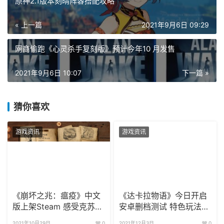
原神2.1版本刻晴阵容搭配攻略
« 上一篇
2021年9月6日 09:29
网商偷跑《心灵杀手复刻版》预计今年10 月发售
2021年9月6日 10:07
下一篇 »
猜你喜欢
游戏资讯
游戏资讯
《崩坏之兆：瘟疫》中文
《达卡拉物语》今日开启
版上架Steam 感受克苏鲁
安卓删档测试 特色玩法解
的魅力!
读
2021年10月29日
0
2021年12月3日
0