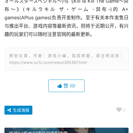
オールスタースペシャル～)与《Kill la Kill The Game～异
布～》(キルラキル ザ・ゲーム -异布-)的 A+ 
games(APlus games)负责开发制作。至于有关本作发售日
与推出平台、游戏内容等最新资讯，则将于近期公开，有兴
趣的玩家们可以随时注意官网的最新更新。
原创文章，作者：游戏小编，如若转载，请注明出处：
https://www.uc1z.com/news/355397.html
赞
(0)
生成海报
0