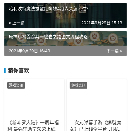
哈利波特魔法觉醒红蜘蛛4狼人关怎么过?
« 上一篇
2021年9月29日 15:13
原神珍肴霞踪其一磐岩之路图文流程攻略
2021年9月29日 16:49
下一篇 »
猜你喜欢
游戏资讯
游戏资讯
《新斗罗大陆》一周年福
二次元弹幕手游《爆裂魔
利 最强辅助宁荣荣上线
女》已上线全平台 开服福