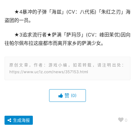
★4暴冲的子弹「海兹」(CV：八代拓)「朱红之刃」海
盗团的一员。
★3追求流行者★萨满「萨玛莎」(CV：峰田茉优)因向
往帕尔佩布拉这座都市而离开家乡的萨满少女。
原创文章，作者：游戏小编，如若转载，请注明出处：
https://www.uc1z.com/news/357153.html
赞
(0)
生成海报
0