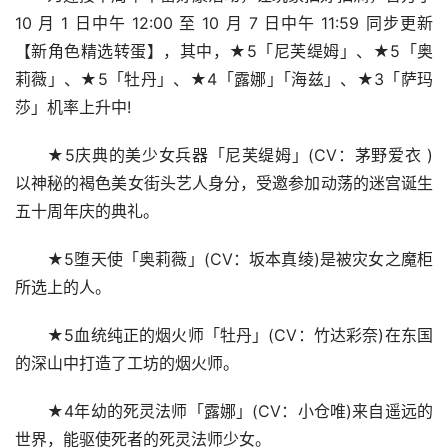
10 月 1 日中午 12:00 至 10 月 7 日中午 11:59 同步更新
【新角色精选转蛋】，其中，★5「尼芙缇姆」、★5「奥
莉薇」、★5「牡丹」、★4「露娜」｢海兹」、★3「萨玛
莎」机率上升中!
★5庆典的美少女兵器「尼芙缇姆」(CV：茅野爱衣 )
以神秘的褐色美女街头艺人身分，受邀参加动荡的迷宫诞生
五十周年庆的典礼。
★5堕天使「奥莉薇」(CV：坂本真绫)是被灾女之魔柜
所选上的人。
★5血统纯正的烟火师「牡丹」(CV：竹达彩奈)在东国
的深山中打造了工坊的烟火师。
★4年幼的死灵法师「露娜」(CV：小仓唯)来自遥远的
世界，能驱使死者的死灵法师少女。