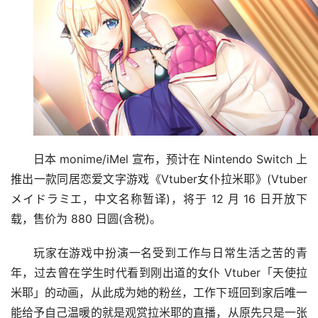
日本 monime/iMel 宣布，预计在 Nintendo Switch 上
推出一款同居恋爱文字游戏《Vtuber女仆拉米耶》(Vtuber
メイドラミエ，中文名称暂译)，将于 12 月 16 日开放下
载，售价为 880 日圆(含税)。
玩家在游戏中扮演一名受到工作与日常生活之苦的青
年，过去曾在学生时代看到刚出道的女仆 Vtuber「天使拉
米耶」的动画，从此成为她的粉丝，工作下班回到家后唯一
能给予自己温暖的就是观赏拉米耶的直播，从原先只是一张