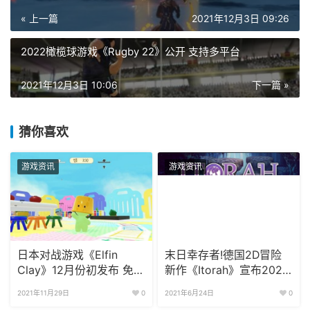
« 上一篇
2021年12月3日 09:26
2022橄榄球游戏《Rugby 22》公开 支持多平台
2021年12月3日 10:06
下一篇 »
猜你喜欢
游戏资讯
游戏资讯
日本对战游戏《Elfin
末日幸存者!德国2D冒险
Clay》12月份初发布 免费
新作《Itorah》宣布2021
版即将推出
年面世
2021年11月29日
0
2021年6月24日
0