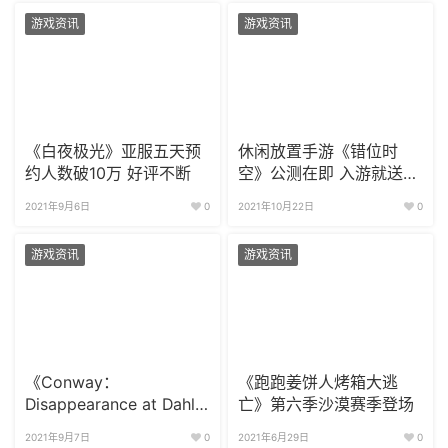
游戏资讯
游戏资讯
《白夜极光》亚服五天预
休闲放置手游《错位时
约人数破10万 好评不断
空》公测在即 入游就送两
百抽
2021年9月6日
0
2021年10月22日
0
游戏资讯
游戏资讯
《Conway：
《跑跑姜饼人烤箱大逃
Disappearance at Dahlia
亡》第六季沙漠赛季登场
View》11月发售
2021年9月7日
0
2021年6月29日
0