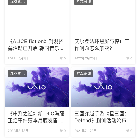
游戏资讯
游戏资讯
《ALICE fiction》封测招
艾尔登法环黑屏与停止工
募活动已开启 韩国音乐人
作问题怎么解决?
ESTi 演唱主题曲
2022年3月1日
0
2022年2月25日
0
游戏资讯
游戏资讯
《审判之逝》新 DLC海藤
三国穿越手游《星三国：
正治事件簿本月底发售 4
Defend》封测活动公布
个章节等你挑战
2022年3月8日
0
2021年7月22日
0