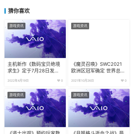
猜你喜欢
游戏资讯
游戏资讯
主机新作《数码宝贝绝境
《魔灵召唤》SWC2021
求生》定于7月28日发售
欧洲区冠军确定 世界总决
尝试全新的冒险
赛下月出
2022年4月19日
0
2021年10月26日
0
游戏资讯
游戏资讯
《道士出观》预约玩家数
《月姬格斗逝血之战》翡