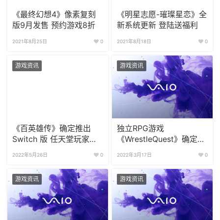
《最终幻想4》像素复刻
《明星志愿-璀璨星恋》全
版9月发售 预约游戏8折
新系统更新 登陆送福利
2021年8月25日
0
2021年8月18日
0
游戏资讯
游戏资讯
《百英雄传》确定推出
独立RPG游戏
Switch 版 任天堂玩家福
《WrestleQuest》确定上
音!
线 体验职业摔角的乐趣
2022年5月26日
0
2022年3月17日
0
游戏资讯
游戏资讯