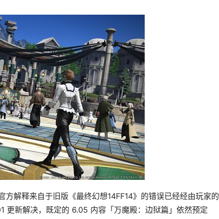
 代码，官方解释来自于旧版《最终幻想14FF14》的错误已经经由玩家
.01 更新解决，既定的 6.05 内容「万魔殿：边狱篇」依然预定 