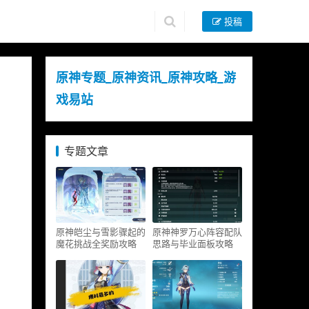
投稿
原神专题_原神资讯_原神攻略_游
戏易站
专题文章
原神皑尘与雪影骤起的
原神神罗万心阵容配队
魔花挑战全奖励攻略
思路与毕业面板攻略