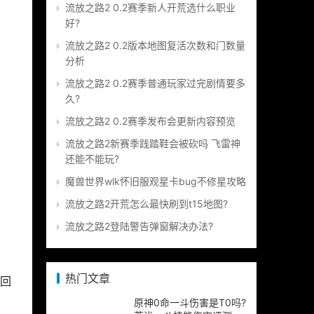
流放之路2 0.2赛季新人开荒选什么职业
好?
流放之路2 0.2版本地图复活次数和门数量
分析
流放之路2 0.2赛季普通玩家过完剧情要多
久?
流放之路2 0.2赛季发布会更新内容预览
流放之路2新赛季践踏鞋会被砍吗 飞雷神
还能不能玩?
魔兽世界wlk怀旧服观星卡bug不修星攻略
流放之路2开荒怎么最快刷到t15地图?
流放之路2登陆警告弹窗解决办法?
热门文章
的回
原神0命一斗伤害是T0吗?