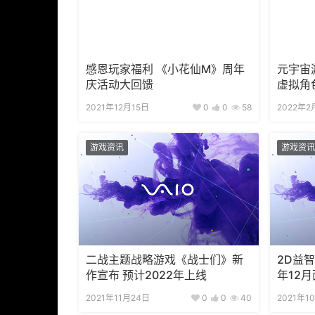
感恩玩家福利 《小花仙M》周年
元宇宙
庆活动大回馈
虚拟角
布
2021年12月15日
0
0
58
2022年2
游戏资讯
游戏资讯
二战主题战略游戏《战士们》新
2D益
作宣布 预计2022年上线
年12月
2021年11月24日
0
0
40
2021年1