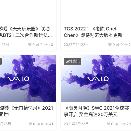
游戏《天天玩乐园》联动
TGS 2022：《老陈 Chef
色BT21 二次合作新玩法公
Chen》即将迎来大版本更新
月17日
0
0
40
2022年1月22日
0
0
2
游戏资讯
智游戏《无首拾忆录》2021
《魔灵召唤》SWC 2021全球赛
面世!
事开启 奖金高达20万美元
0月25日
0
0
41
2021年7月23日
0
1
29