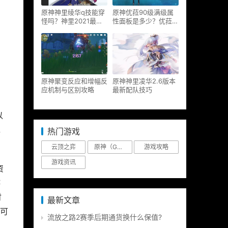
原神神里绫华q技能穿
原神优菈90级满级属
怪吗？神里2021最新
性面板是多少？优菈大
改动视频一览
招高输出手法
原神聚变反应和增幅反
原神神里凌华2.6版本
应机制与区别攻略
最新配队技巧
以
，
热门游戏
云顶之弈
原神（Genshin Impact）
游戏攻略
游戏资讯
资
游
时
最新文章
可
流放之路2赛季后期通货换什么保值?