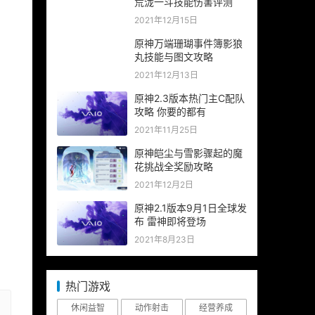
荒泷一斗技能伤害评测
2021年12月15日
原神万端珊瑚事件簿影狼
丸技能与图文攻略
2021年12月13日
原神2.3版本热门主C配队
攻略 你要的都有
2021年11月25日
原神皑尘与雪影骤起的魔
花挑战全奖励攻略
2021年12月2日
原神2.1版本9月1日全球发
布 雷神即将登场
2021年8月23日
热门游戏
休闲益智
动作射击
经营养成