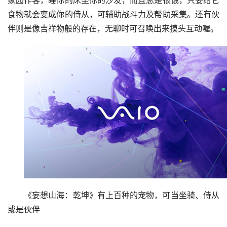
家园作客，睡你的床坐你的沙发，而且总是很饿，只要给它
食物就会变成你的侍从，可辅助战斗力及帮助采集。还有伙
伴则是像吉祥物般的存在，无聊时可召唤出来摸头互动喔。
《妄想山海：乾坤》有上百种的宠物，可当坐骑、侍从
或是伙伴
宠物升级靠吞噬 奇特型态与众不同