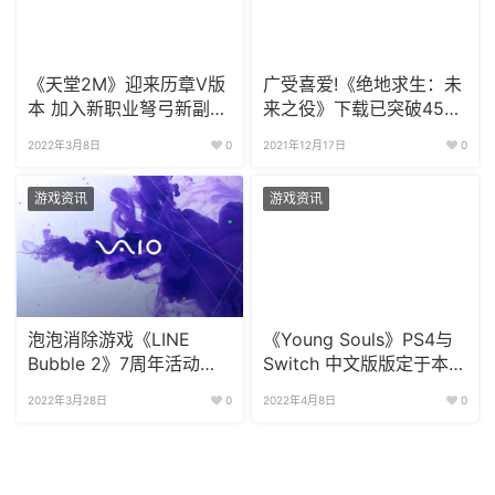
《天堂2M》迎来历章V版
广受喜爱!《绝地求生：未
本 加入新职业弩弓新副本
来之役》下载已突破4500
等你体验
万份
2022年3月8日
0
2021年12月17日
0
游戏资讯
游戏资讯
泡泡消除游戏《LINE
《Young Souls》PS4与
Bubble 2》7周年活动揭
Switch 中文版版定于本月
露 特别礼物令人惊喜
22日发布
2022年3月28日
0
2022年4月8日
0