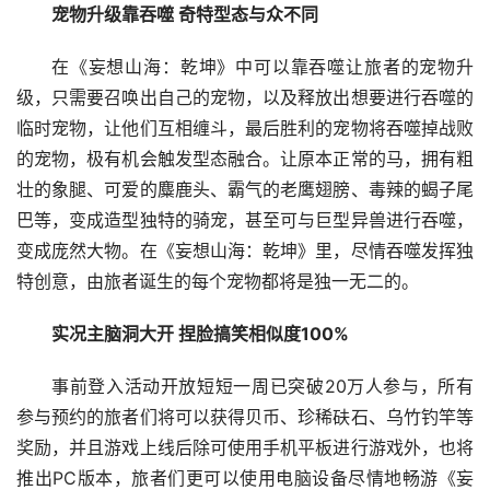
在《妄想山海：乾坤》中可以靠吞噬让旅者的宠物升
级，只需要召唤出自己的宠物，以及释放出想要进行吞噬的
临时宠物，让他们互相缠斗，最后胜利的宠物将吞噬掉战败
的宠物，极有机会触发型态融合。让原本正常的马，拥有粗
壮的象腿、可爱的麋鹿头、霸气的老鹰翅膀、毒辣的蝎子尾
巴等，变成造型独特的骑宠，甚至可与巨型异兽进行吞噬，
变成庞然大物。在《妄想山海：乾坤》里，尽情吞噬发挥独
特创意，由旅者诞生的每个宠物都将是独一无二的。
实况主脑洞大开 捏脸搞笑相似度100%
事前登入活动开放短短一周已突破20万人参与，所有
参与预约的旅者们将可以获得贝币、珍稀砆石、乌竹钓竿等
奖励，并且游戏上线后除可使用手机平板进行游戏外，也将
推出PC版本，旅者们更可以使用电脑设备尽情地畅游《妄
想山海：乾坤》的无缝大世界，探索更多无限可能