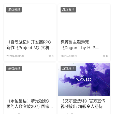
游戏资讯
游戏资讯
《百魂战记》开发商RPG
克苏鲁主题游戏
新作《Project M》实机
《Dagon：by H. P.
演示曝光
Lovecraft》已开放免费
2021年10月18日
0
2021年9月28日
0
下载
游戏资讯
游戏资讯
《永恒星语：燐光起源》
《艾尔登法环》官方宣传
预约人数突破20万 国家
视频放出 精彩令人期待
设定公布