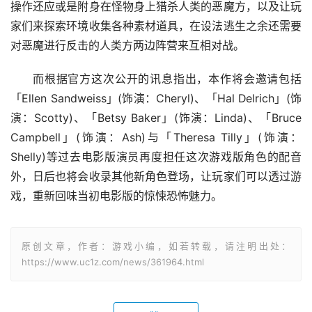
操作还应或是附身在怪物身上猎杀人类的恶魔方，以及让玩
家们来探索环境收集各种素材道具，在设法逃生之余还需要
对恶魔进行反击的人类方两边阵营来互相对战。
而根据官方这次公开的讯息指出，本作将会邀请包括
「Ellen Sandweiss」(饰演：Cheryl)、「Hal Delrich」(饰
演：Scotty)、「Betsy Baker」(饰演：Linda)、「Bruce 
Campbell」(饰演：Ash)与「Theresa Tilly」(饰演：
Shelly)等过去电影版演员再度担任这次游戏版角色的配音
外，日后也将会收录其他新角色登场，让玩家们可以透过游
戏，重新回味当初电影版的惊悚恐怖魅力。
原创文章，作者：游戏小编，如若转载，请注明出处：
https://www.uc1z.com/news/361964.html