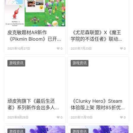
皮克敏题材AR新作
《尤尼森联盟》X《魔王
《Pikmin Bloom》已开放
学院的不适任者》联动活
下载!
动开启
2021年10月27日
0
2021年7月23日
0
游戏资讯
游戏资讯
顽皮狗旗下《最后生还
《Clunky Hero》Steam
者》系列新作会出多人模
体验版上架 限时85折优
式
惠
2021年9月28日
0
2021年11月10日
0
游戏资讯
游戏资讯