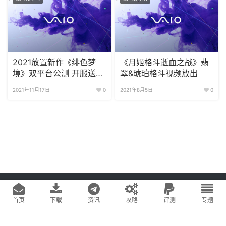
2021放置新作《绯色梦
《月姬格斗逝血之战》翡
境》双平台公测 开服送
翠&琥珀格斗视频放出
100抽
2021年11月17日
0
2021年8月5日
0
Copyright © 2020
游戏易站
版权所有
鄂ICP备2022019269号-1
网站地图
首页
下载
资讯
攻略
评测
专题