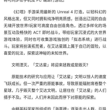
将可同步在手机及 PC 端进行游玩。
《幻塔》手游采用最新的 Unreal 4 打造，以轻科幻的
风格出发，但又同时拥有纯净明亮质感，创造出辽阔的自由
无缝开放世界!玩家可高度自由创造角色，透过多样化的场
景互动及畅快的 ACT 即时战斗，带给玩家沉浸式的大世界
游戏体验，同时也可收集游戏独创的「拟态系统」进行战
斗。玩家将扮演拓荒者，在艾达星踏上属于自已的冒险，以
喜爱的玩法，探索这神秘的未知世界。
文明湮灭，「艾达星」将迎来拯救或是毁灭?
原能技术的研究与应用让「艾达星」文明以惊人的速度
飞跃成长。但一次严重的原能事故，导致原能辐射席卷整个
星球，几乎毁灭整个艾达文明，让居住在「艾达星」的人们
措手不及。不过，人们并未因此而停下对原能的探索。
由精英科学家所组成的「海嘉德」逐渐走出人群，引导