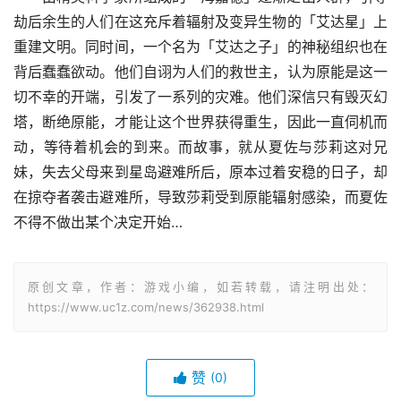
劫后余生的人们在这充斥着辐射及变异生物的「艾达星」上
重建文明。同时间，一个名为「艾达之子」的神秘组织也在
背后蠢蠢欲动。他们自诩为人们的救世主，认为原能是这一
切不幸的开端，引发了一系列的灾难。他们深信只有毁灭幻
塔，断绝原能，才能让这个世界获得重生，因此一直伺机而
动，等待着机会的到来。而故事，就从夏佐与莎莉这对兄
妹，失去父母来到星岛避难所后，原本过着安稳的日子，却
在掠夺者袭击避难所，导致莎莉受到原能辐射感染，而夏佐
不得不做出某个决定开始…
原创文章，作者：游戏小编，如若转载，请注明出处：
https://www.uc1z.com/news/362938.html
赞
(0)