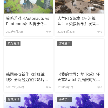
策略游戏《Autonauts vs
人气RTS游戏《星河战
Piratebots》即将于今夏
队：人类指挥部》发售日
上线Steam 大战宇宙海贼
推迟至6月
2022年5月30日
0
2022年3月22日
0
游戏资讯
游戏资讯
韩国RPG新作《绯红战
《我的世界：地下城》任
线》全新势力宣传影片放
天堂Switch会员限时免费
出
玩!
2021年11月24日
0
2021年8月2日
0
游戏资讯
游戏资讯