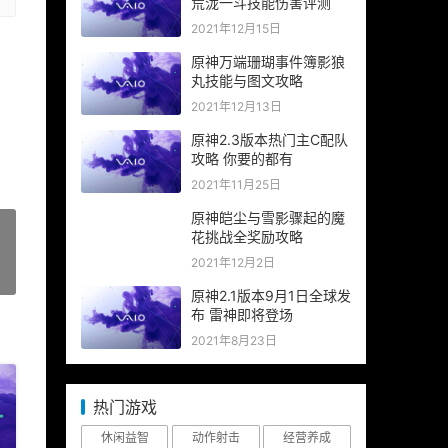
荒泷一斗技能伤害评测
2021年12月15日
原神万端珊瑚事件簿影狼
丸技能与图文攻略
2021年12月13日
原神2.3版本热门主C配队
攻略 你要的都有
2021年11月25日
原神皑尘与雪影骤起的魔
花挑战全奖励攻略
2021年12月2日
»
原神2.1版本9月1日全球发
布 雷神即将登场
2021年8月23日
热门游戏
休闲益智
动作射击
经营养成