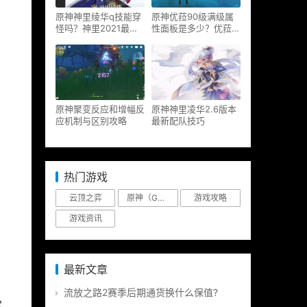
原神神里绫华q技能穿
原神优菈90级满级属
怪吗？神里2021最新
性面板是多少？优菈大
改动视频一览
招高输出手法
原神聚变反应和增幅反
原神神里凌华2.6版本
应机制与区别攻略
最新配队技巧
热门游戏
云顶之弈
原神（Genshin Impact）
游戏攻略
游戏资讯
最新文章
流放之路2赛季后期通货换什么保值?
定