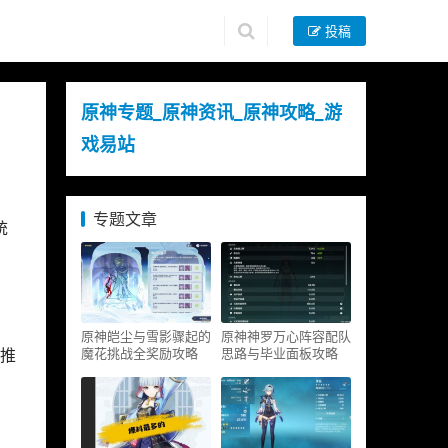
投稿
原神专题_原神资讯_原神攻略_游
戏易站
专题文章
统
原神皑尘与雪影骤起的
原神神罗万心阵容配队
魔花挑战全奖励攻略
思路与毕业面板攻略
日推
，