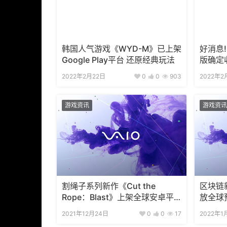
韩国人气游戏《WYD-M》已上架
好消息
Google Play平台 还原经典玩法
版确定
2022年2月22日
0
0
903
2022年2
游戏资讯
游戏资讯
割绳子系列新作《Cut the
区块链新作
Rope：Blast》上架全球安卓平
放全球
台
2021年12月24日
0
0
17
2022年1