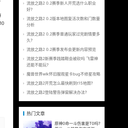
流放之路2 0.2赛季新人开荒选什么职业
好?
游
流放之路2 0.2版本地图复活次数和门数量
10
分析
流放之路2 0.2赛季普通玩家过完剧情要多
久?
流放之路2 0.2赛季发布会更新内容预览
流放之路2新赛季践踏鞋会被砍吗 飞雷神
还能不能玩?
魔兽世界wlk怀旧服观星卡bug不修星攻略
流放之路2开荒怎么最快刷到t15地图?
流放之路2登陆警告弹窗解决办法?
热门文章
原神0命一斗伤害是T0吗?