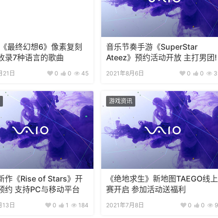
!《最终幻想6》像素复刻
音乐节奏手游《SuperStar
收录7种语言的歌曲
Ateez》预约活动开放 主打男团!
月21日
0
0
45
2021年8月6日
0
0
3
游戏资讯
《Rise of Stars》开
《绝地求生》新地图TAEGO线上
预约 支持PC与移动平台
赛开启 参加活动送福利
月13日
0
1
184
2021年7月8日
0
0
9