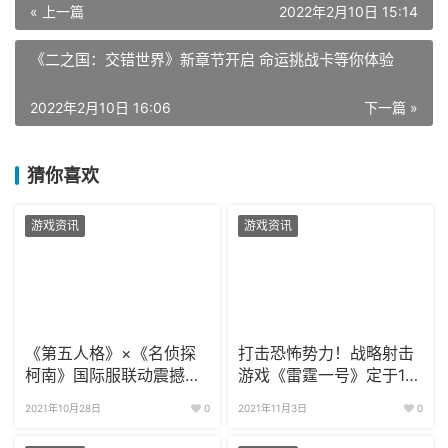
« 上一篇
2022年2月10日 15:14
《二之国：交错世界》新章节开启 命运挑战卡等你体验
2022年2月10日 16:06
下一篇 »
猜你喜欢
游戏资讯
游戏资讯
《第五人格》×《名侦探
打击恐怖势力！战略射击
柯南》国际服联动震撼开
游戏《雷霆一号》定于12
启
月发售！
2021年10月28日
0
2021年11月3日
0