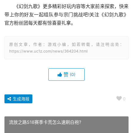
《幻剑九歌》更多精彩好玩内容等大家前来探索，快来
带上你的好友一起组队参与宗门挑战吧!关注《幻剑九歌》
官方粉丝团每天都有惊喜豪礼拿。
原创文章，作者：游戏小编，如若转载，请注明出处：
https://www.uc1z.com/news/364204.html
赞
(0)
生成海报
0
流放之路S18赛季卡荒怎么速刷白袍?