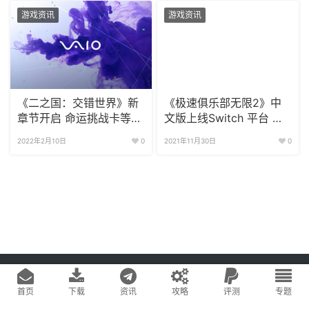
游戏资讯
游戏资讯
《二之国：交错世界》新
《极速俱乐部无限2》中
章节开启 命运挑战卡等你
文版上线Switch 平台 新
体验
内容公布
2022年2月10日
0
2021年11月30日
0
Copyright © 2020
游戏易站
版权所有
鄂ICP备2022019269号-1
网站地图
首页
下载
资讯
攻略
评测
专题