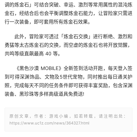
调的炼金石」可结合突破、幸运、激烈等常用属性的混沌炼
金石，经结合后也会平衡调整炼金石能力，让冒险家只需进
行一次装备，即可套用所有炼金石效果。
此外，冒险家可透过「炼金石交换」进行断绝、激烈和
勇猛等太古炼金石的交换，而空虚的炼金石也将开放觉醒，
共鸣等级直飙最高 40 等。
《黑色沙漠 MOBILE》全新签到活动开跑，每天登入签
到可得深渊饰品、文物及5世代宠物，同时推出每日通关护
照，完成每天不同的任务条件即可获得丰富奖励，包含深渊
装备、黑珍珠等多样高级道具免费送!
原创文章，作者：游戏小编，如若转载，请注明出处：
https://www.uc1z.com/news/364327.html