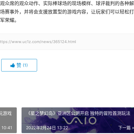
观众席的观众动作、实际棒球场的现场模样、球评裁判的各种解
场赛事外，并将会支援放置型的游戏内容，让玩家们可以轻松打
军荣耀。
w.uc1z.com/news/365124.html
赞
(1)
可玩游戏
《星之梦幻岛》亚洲区公测开启 独特的冒险首测玩法
10:41
2022年2月24日 13:22
下一篇 