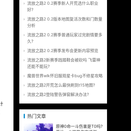
流放之路2 0.2赛季新人开荒选什么职业
好?
流放之路2 0.2版本地图复活次数和门数量
分析
流放之路2 0.2赛季普通玩家过完剧情要多
久?
流放之路2 0.2赛季发布会更新内容预览
流放之路2新赛季践踏鞋会被砍吗 飞雷神
还能不能玩?
魔兽世界wlk怀旧服观星卡bug不修星攻略
流放之路2开荒怎么最快刷到t15地图?
流放之路2登陆警告弹窗解决办法?
 
重
热门文章
原神0命一斗伤害是T0吗?