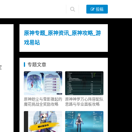
投稿
原神专题_原神资讯_原神攻略_游
戏易站
专题文章
定
原神皑尘与雪影骤起的
原神神罗万心阵容配队
魔花挑战全奖励攻略
思路与毕业面板攻略