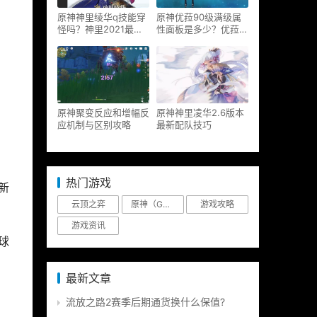
原神神里绫华q技能穿
原神优菈90级满级属
怪吗？神里2021最新
性面板是多少？优菈大
改动视频一览
招高输出手法
原神聚变反应和增幅反
原神神里凌华2.6版本
应机制与区别攻略
最新配队技巧
热门游戏
列新
云顶之弈
原神（Genshin Impact）
游戏攻略
。
游戏资讯
球
简
最新文章
流放之路2赛季后期通货换什么保值?