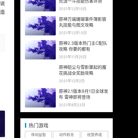
荒泷一斗技能伤害评测
说
2021年12月15日
造
原神万端珊瑚事件簿影狼
丸技能与图文攻略
2021年12月13日
原神2.3版本热门主C配队
攻略 你要的都有
2021年11月25日
原神皑尘与雪影骤起的魔
花挑战全奖励攻略
2021年12月2日
原神2.1版本9月1日全球发
布 雷神即将登场
2021年8月23日
热门游戏
»
休闲益智
动作射击
经营养成