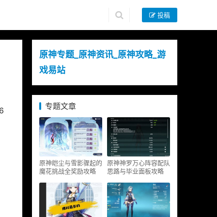
投稿
原神专题_原神资讯_原神攻略_游
戏易站
专题文章
6
原神皑尘与雪影骤起的
原神神罗万心阵容配队
魔花挑战全奖励攻略
思路与毕业面板攻略