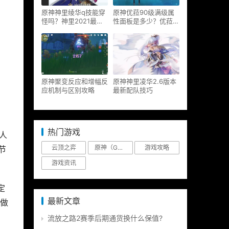
原神神里绫华q技能穿
原神优菈90级满级属
怪吗？神里2021最新
性面板是多少？优菈大
改动视频一览
招高输出手法
原神聚变反应和增幅反
原神神里凌华2.6版本
应机制与区别攻略
最新配队技巧
热门游戏
万人
云顶之弈
原神（Genshin Impact）
游戏攻略
节
游戏资讯
定
最新文章
做
流放之路2赛季后期通货换什么保值?