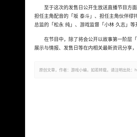
至于这次的发售日公开生放送直播节目方面，预
担任主角配音的「坂 泰斗」、担任主角伙伴缪托
总监的「松永 纯」、游戏监督「小林 久志」等
在节目中，除了将会公开以故事第一阶层「
展示与情报、发售日等在内相关最新资讯分享，
原创文章，作者：游戏小编，如若转载，请注明出处：https://ww