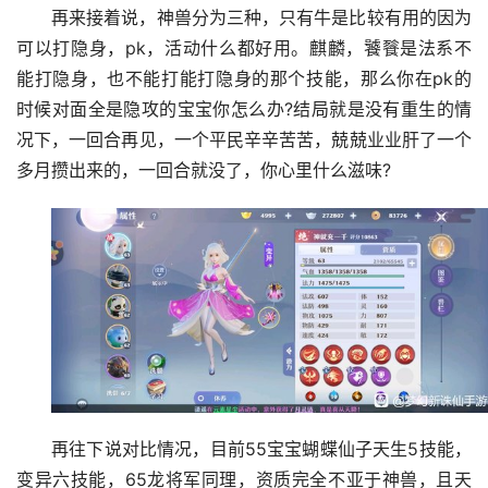
再来接着说，神兽分为三种，只有牛是比较有用的因为
可以打隐身，pk，活动什么都好用。麒麟，饕餮是法系不
能打隐身，也不能打能打隐身的那个技能，那么你在pk的
时候对面全是隐攻的宝宝你怎么办?结局就是没有重生的情
况下，一回合再见，一个平民辛辛苦苦，兢兢业业肝了一个
多月攒出来的，一回合就没了，你心里什么滋味?
再往下说对比情况，目前55宝宝蝴蝶仙子天生5技能，
变异六技能，65龙将军同理，资质完全不亚于神兽，且天