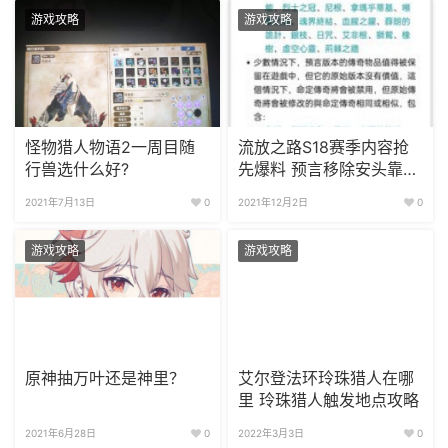
游戏攻略
游戏攻略
怪物猎人物语2一周目随
流放之路S18赛季内容抢
行兽选什么好?
先爆料 预言移除安头靠掉
落
2021年7月13日
0
2021年12月2日
0
游戏攻略
游戏攻略
原神抽万叶还是神里？
艾尔登法环玲珠猎人在哪
里 玲珠猎人触发地点攻略
2021年6月28日
0
2022年3月3日
0