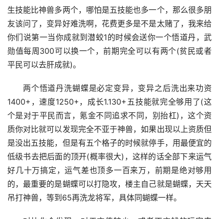
生技能比神兽多两个，哪怕是五技能也多一个，那么很多朋
友该问了，变异好难洗啊，花费更多是不是太赌了，我来给
你们说第一当你成就到潜蛟1的时候会送你一个悟道丹，武
勋值每周300可以换一个，前期完全可以有两个(贫民或者
平民可以去肝成就)。
两个悟道丹洗蝴蝶是必定变异，变异之后洗出来功资
1400+，速度1250+，成长1.130+五技能就完全够用了(这
个是对于平民而言，氪金不同追求不同，别抬杠)，这个资
质你对比就可以发现完全不亚于神兽，如果出现以上资质但
是没出五技能，但是有五个格子的时候就停手，用最便宜的
低级书去把后面的顶开(概率很大)，这样的话全部下来运气
好几十万搞定，运气差也顶多一百来万，前期是绝对够用
的，最重要的是蝴蝶可以打隐攻，楼主自己就是蝴蝶，天天
吊打神兽，等到65再洗龙将军，具体同蝴蝶一样。