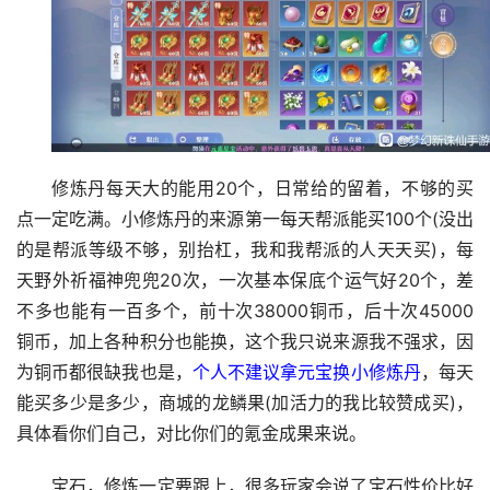
修炼丹每天大的能用20个，日常给的留着，不够的买
点一定吃满。小修炼丹的来源第一每天帮派能买100个(没出
的是帮派等级不够，别抬杠，我和我帮派的人天天买)，每
天野外祈福神兜兜20次，一次基本保底个运气好20个，差
不多也能有一百多个，前十次38000铜币，后十次45000
铜币，加上各种积分也能换，这个我只说来源我不强求，因
为铜币都很缺我也是，
个人不建议拿元宝换小修炼丹
，每天
能买多少是多少，商城的龙鳞果(加活力的我比较赞成买)，
具体看你们自己，对比你们的氪金成果来说。
宝石，修炼一定要跟上，很多玩家会说了宝石性价比好