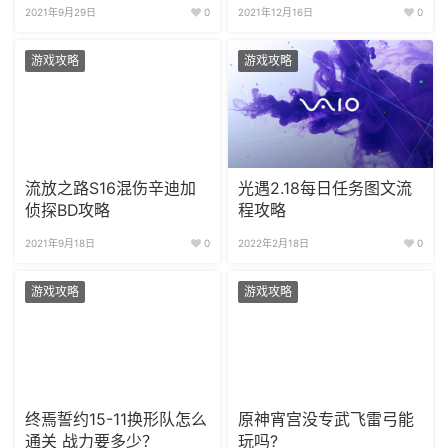
方案
2021年9月29日
0
2021年12月16日
0
游戏攻略
游戏攻略
流放之路S16混伤辛迪加
光遇2.18每日任务图文流
侦探BD攻略
程攻略
2021年9月18日
0
2022年2月18日
0
游戏攻略
游戏攻略
终焉誓约15-11换形队怎么
原神宵宫没专武飞雷弓能
通关 战力要多少？
玩吗?