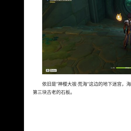
依旧是“神樱大祓·荒海”这边的地下迷宫，
第三块古老的石板。