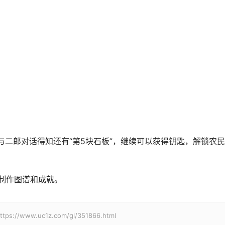
与二郎对话得知还有“第5块石板”，继续可以获得钥匙，解锁农
的制作图谱和成就。
w.uc1z.com/gl/351866.html