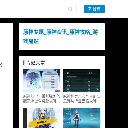
投稿
原神专题_原神资讯_原神攻略_游
戏易站
专题文章
老
原神皑尘与雪影骤起的
原神神罗万心阵容配队
魔花挑战全奖励攻略
思路与毕业面板攻略