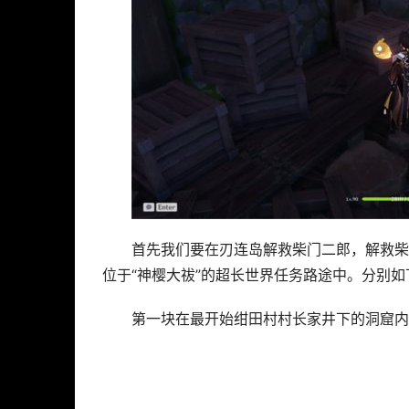
首先我们要在刃连岛解救柴门二郎，解救柴
位于“神樱大祓”的超长世界任务路途中。分别如
第一块在最开始绀田村村长家井下的洞窟内