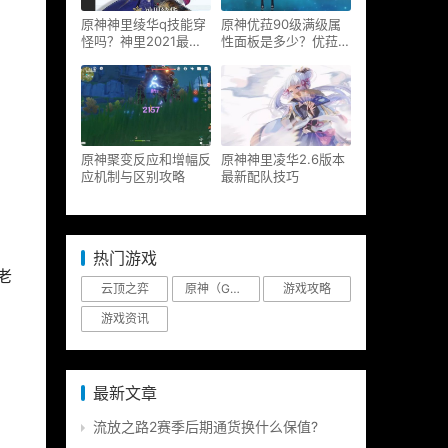
原神神里绫华q技能穿
原神优菈90级满级属
怪吗？神里2021最新
性面板是多少？优菈大
改动视频一览
招高输出手法
原神聚变反应和增幅反
原神神里凌华2.6版本
应机制与区别攻略
最新配队技巧
热门游戏
老
云顶之弈
原神（Genshin Impact）
游戏攻略
游戏资讯
最新文章
流放之路2赛季后期通货换什么保值?