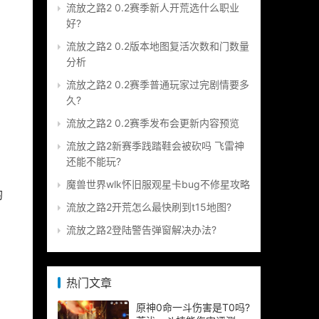
流放之路2 0.2赛季新人开荒选什么职业
好?
流放之路2 0.2版本地图复活次数和门数量
分析
流放之路2 0.2赛季普通玩家过完剧情要多
久?
流放之路2 0.2赛季发布会更新内容预览
流放之路2新赛季践踏鞋会被砍吗 飞雷神
还能不能玩?
魔兽世界wlk怀旧服观星卡bug不修星攻略
均
流放之路2开荒怎么最快刷到t15地图?
流放之路2登陆警告弹窗解决办法?
热门文章
原神0命一斗伤害是T0吗?