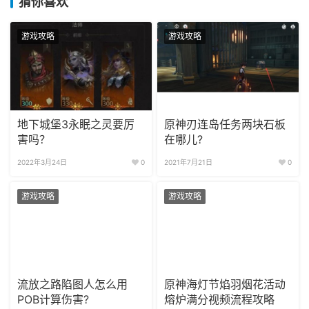
猜你喜欢
游戏攻略
游戏攻略
地下城堡3永眠之灵要厉
原神刃连岛任务两块石板
害吗？
在哪儿?
2022年3月24日
0
2021年7月21日
0
游戏攻略
游戏攻略
流放之路陷图人怎么用
原神海灯节焰羽烟花活动
POB计算伤害?
熔炉满分视频流程攻略