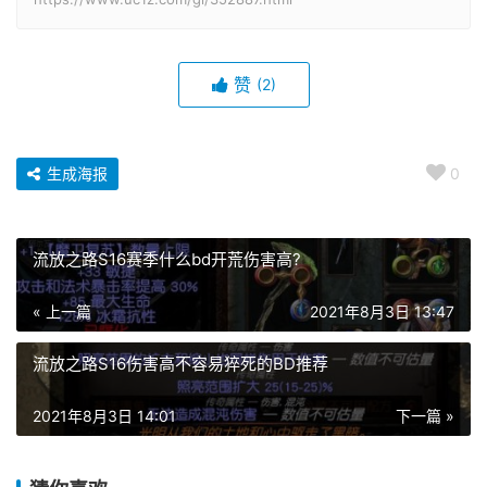
赞
(2)
生成海报
0
流放之路S16赛季什么bd开荒伤害高?
« 上一篇
2021年8月3日 13:47
流放之路S16伤害高不容易猝死的BD推荐
2021年8月3日 14:01
下一篇 »