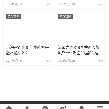
2023年4月25日
0
2022年1月25日
0
游戏攻略
游戏攻略
小浣熊百将传红桃阵容是
流放之路S18赛季酋长旋
版本陷阱吗?
风斩coc攻坚30层BD推荐
造价仅10e
2021年8月7日
0
2022年2月23日
0