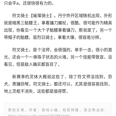
只会平a，还很快很有力的，
符文骑士【璀璨骑士】。丹宁炸开区域随机出现，外形
就是暗黑三骷髅王，拿着镰刀魔杖，很酷，很可能作为精英
出现，你看见一个大个子骷髅拿着镰刀，那就是了，另一个
带帽子的骷髅，是烈日骑士，拿着大锤，很容易分辨，
符文骑士，是个法师，会很强的，单手一击，很小的激
光，还会一个一串珠子状态的火墙，另一个技能带致盲，没
看见，但是敌人确实都盲目了，
新赛季的灵体大概就这些了，除了符文师没找到，恐
犬，黒镰劲弩，符文骑士，都还可以，尤其是很容易找到，
地上灵柩不消失，这些都是值得赞，
原创文章，作者：游戏小编，如若转载，请注明出处：
https://www.uc1z.com/gl/352887.html