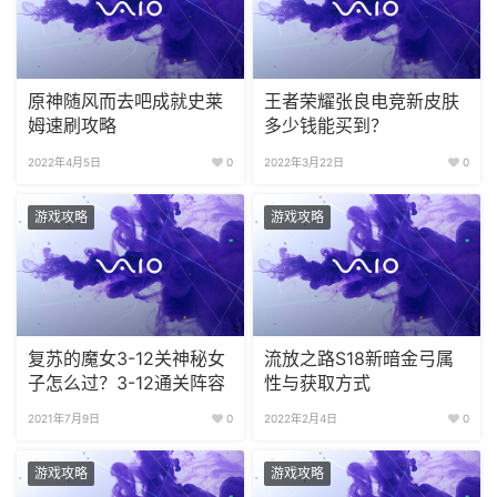
原神随风而去吧成就史莱
王者荣耀张良电竞新皮肤
姆速刷攻略
多少钱能买到？
2022年4月5日
0
2022年3月22日
0
游戏攻略
游戏攻略
复苏的魔女3-12关神秘女
流放之路S18新暗金弓属
子怎么过？3-12通关阵容
性与获取方式
2021年7月9日
0
2022年2月4日
0
游戏攻略
游戏攻略