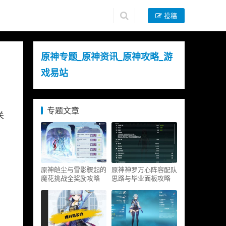
投稿
原神专题_原神资讯_原神攻略_游
戏易站
专题文章
关
原神皑尘与雪影骤起的
原神神罗万心阵容配队
魔花挑战全奖励攻略
思路与毕业面板攻略