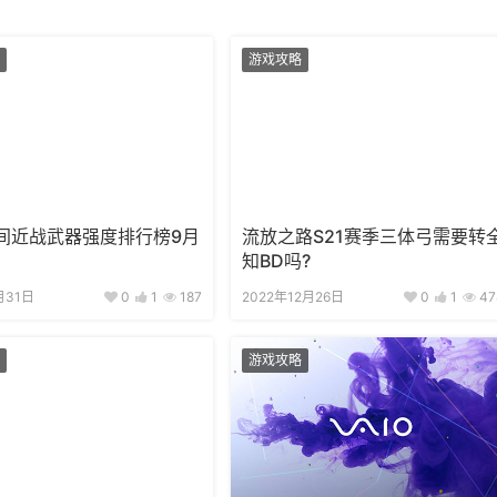
游戏攻略
间近战武器强度排行榜9月
流放之路S21赛季三体弓需要转
知BD吗?
月31日
0
1
187
2022年12月26日
0
1
47
游戏攻略