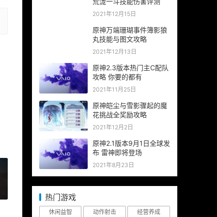
荒泷一斗技能伤害评测
2021年12月15日
原神万端珊瑚事件簿影狼
丸技能与图文攻略
2021年12月13日
原神2.3版本热门主C配队
攻略 你要的都有
2021年11月25日
原神皑尘与雪影骤起的魔
花挑战全奖励攻略
2021年12月2日
原神2.1版本9月1日全球发
布 雷神即将登场
2021年8月23日
»
热门游戏
休闲益智
动作射击
经营养成