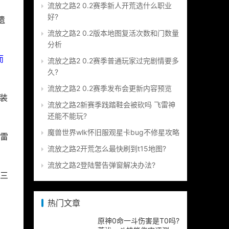
流放之路2 0.2赛季新人开荒选什么职业
好?
遗
流放之路2 0.2版本地图复活次数和门数量
分析
而
流放之路2 0.2赛季普通玩家过完剧情要多
久?
流放之路2 0.2赛季发布会更新内容预览
装
流放之路2新赛季践踏鞋会被砍吗 飞雷神
还能不能玩?
魔兽世界wlk怀旧服观星卡bug不修星攻略
雷
流放之路2开荒怎么最快刷到t15地图?
流放之路2登陆警告弹窗解决办法?
三
热门文章
原神0命一斗伤害是T0吗?