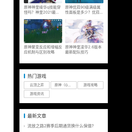
原神神里绫华q技能穿
原神优菈90级满级属
怪吗？神里2021最新
性面板是多少？优菈大
改动视频一览
招高输出手法
原神聚变反应和增幅反
原神神里凌华2.6版本
应机制与区别攻略
最新配队技巧
热门游戏
云顶之弈
原神（Genshin Impact）
游戏攻略
游戏资讯
最新文章
流放之路2赛季后期通货换什么保值?