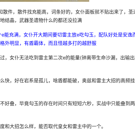
和散件，散件找充能高，词条好的，女仆面板就不贴出来了，圣
地结晶，武器圣遗物什么的都还没拉满
个e能充满，女仆开大期间要切雷主放e吃勾玉，配队好处是安逸
格外明显，有盾霸体，而且怪越多打的越舒服
过，女仆无法吃到雷主第二次e的能量(钟离带生命沙漏，出输出
么快，好在岩系是孤儿，啥盾都能破，奥兹和雷主大招的高频挂
不好叠，毕竟勾玉的存在时间只有短短六秒，实战中只能叠到两
度和大招怎么样，能否取代皇女和雷主中的一个。