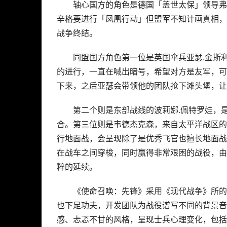
精湛的士兵组成小组作战，二战触及地区非常广
的角色来进行发想，借此挖掘不同人物面向，能
设计定调，由于二战有很多敏感话题，一方面为
虚构的，并非真实生平，但还是确保体验尽量拟
轴心国方的角色是德国「盖世太保」领导弗
辛格要进行「凤凰行动」但盟军不知计画真相，
战争终结。
同盟国方角色第一位是英国伞兵亚瑟.金斯
的进行，一直在喊出暗号，希望对方是友军，可
下来，之后亚瑟会带领他的团队抢下滩头堡，让
第二个则是东部战线的波莉娜.佩特罗娃，
合。第三位则是韦德杰克森，来自太平洋战区的
行地面战，会呈现除了是优秀飞官也擅长地面战