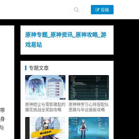
投稿
原神专题_原神资讯_原神攻略_游
戏易站
专题文章
原神皑尘与雪影骤起的
原神神罗万心阵容配队
魔花挑战全奖励攻略
思路与毕业面板攻略
将带
身
与