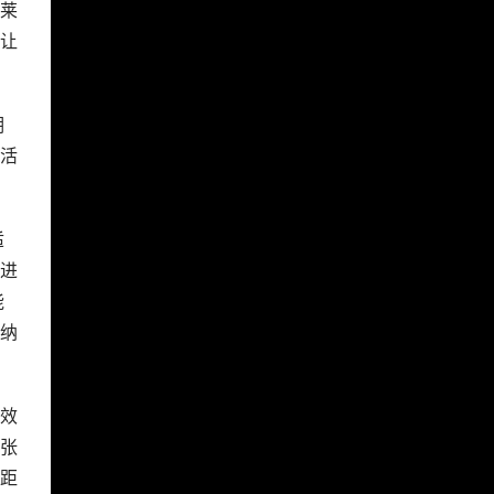
定
色
是
莱
让
期
活
适
进
能