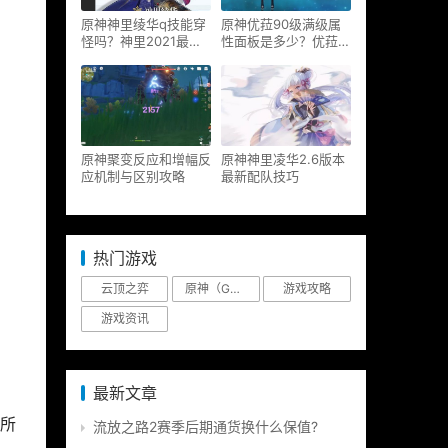
原神神里绫华q技能穿
原神优菈90级满级属
怪吗？神里2021最新
性面板是多少？优菈大
改动视频一览
招高输出手法
原神聚变反应和增幅反
原神神里凌华2.6版本
应机制与区别攻略
最新配队技巧
热门游戏
云顶之弈
原神（Genshin Impact）
游戏攻略
游戏资讯
最新文章
：
所
流放之路2赛季后期通货换什么保值?