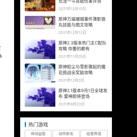
荒泷一斗技能伤害评测
2021年12月15日
原神万端珊瑚事件簿影狼
丸技能与图文攻略
2021年12月13日
原神2.3版本热门主C配队
欧
攻略 你要的都有
争
2021年11月25日
原神皑尘与雪影骤起的魔
花挑战全奖励攻略
2021年12月2日
原神2.1版本9月1日全球发
布 雷神即将登场
2021年8月23日
热门游戏
休闲益智
动作射击
经营养成