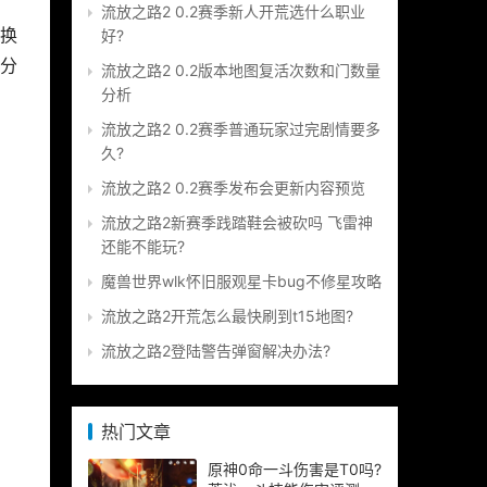
流放之路2 0.2赛季新人开荒选什么职业
换
好?
分
流放之路2 0.2版本地图复活次数和门数量
分析
流放之路2 0.2赛季普通玩家过完剧情要多
久?
流放之路2 0.2赛季发布会更新内容预览
流放之路2新赛季践踏鞋会被砍吗 飞雷神
还能不能玩?
魔兽世界wlk怀旧服观星卡bug不修星攻略
流放之路2开荒怎么最快刷到t15地图?
流放之路2登陆警告弹窗解决办法?
热门文章
原神0命一斗伤害是T0吗?