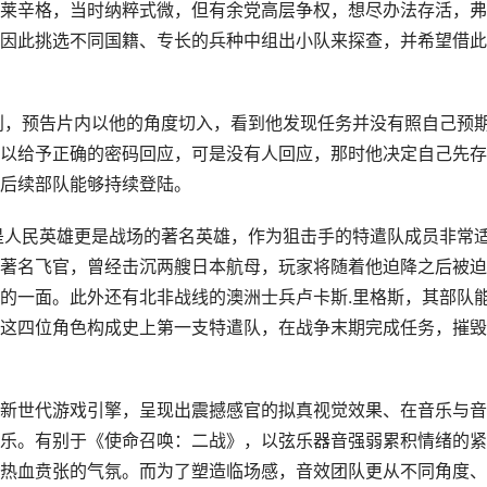
泛，不只有军队，平民也深陷其中。剧情团队成员自己先扮演特
从另类角度看历史。 《先锋》故事主轴放在特种部队，首先角
忠于史实，角色是根据真实人物为原型所计，不过呈现的故事则
真。
莱辛格，当时纳粹式微，但有余党高层争权，想尽办法存活，弗
因此挑选不同国籍、专长的兵种中组出小队来探查，并希望借此
利，预告片内以他的角度切入，看到他发现任务并没有照自己预
以给予正确的密码回应，可是没有人回应，那时他决定自己先存
后续部队能够持续登陆。
是人民英雄更是战场的著名英雄，作为狙击手的特遣队成员非常
著名飞官，曾经击沉两艘日本航母，玩家将随着他迫降之后被迫
的一面。此外还有北非战线的澳洲士兵卢卡斯.里格斯，其部队