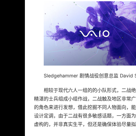
战。
剧情战役创意总监 David Swenson 
锋》为呈现二战特色与惨状的故事，团队回想当
小战现串起故事关键，进而影响到全球，希望让
Sledgehammer 剧情战役创意总监 David 
相较于现代六人一组的的小队形式，二战绝