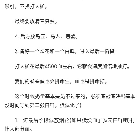
吸引，不找打人柳。
最终要放满三只蛋。
4. 后方放鸟壶、马人、螃蟹。
准备好一个烟花和一个白鲜，进入最后一阶段：
打人柳在最后4500血左右，它就会速度加倍地抽打。
我们的蜘蛛蛋也会拼命生，血也是拼命掉。
这个时候奶量基本是奶不过来的，必须速战速决!!(基本
没时间等到第二张白鲜，蛋就死了)
1.一进最后阶段就放烟花(如果蛋没血了就先白鲜吧)打
掉大部分血。