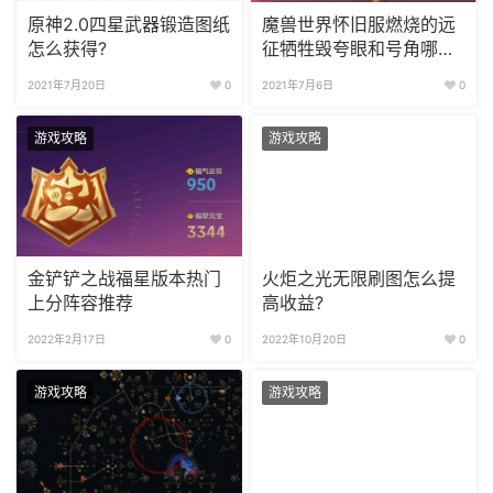
原神2.0四星武器锻造图纸
魔兽世界怀旧服燃烧的远
怎么获得?
征牺牲毁夸眼和号角哪个
好?
2021年7月20日
0
2021年7月6日
0
游戏攻略
游戏攻略
金铲铲之战福星版本热门
火炬之光无限刷图怎么提
上分阵容推荐
高收益?
2022年2月17日
0
2022年10月20日
0
游戏攻略
游戏攻略