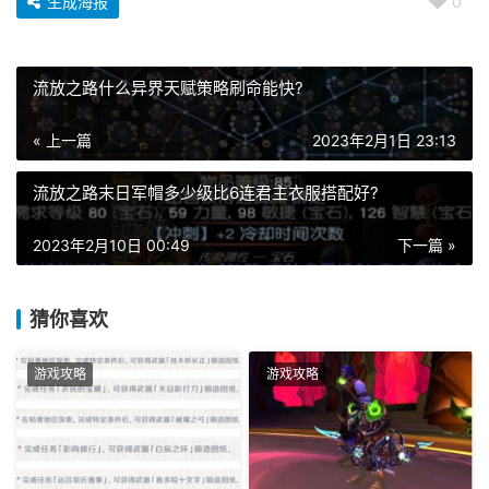
生成海报
0
流放之路什么异界天赋策略刷命能快?
« 上一篇
2023年2月1日 23:13
流放之路末日军帽多少级比6连君主衣服搭配好?
2023年2月10日 00:49
下一篇 »
猜你喜欢
游戏攻略
游戏攻略