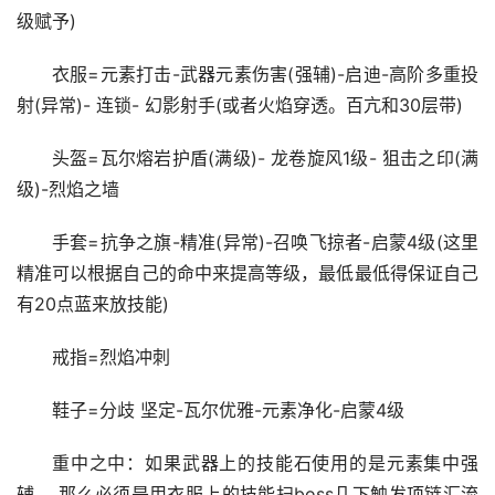
技能插法：武器=元素打击-火焰穿透-弹幕辅(异常)20
品 - 武器元素伤害(强辅)-启迪 分歧- 元素集中强辅(或者4
级赋予)
衣服=元素打击-武器元素伤害(强辅)-启迪-高阶多重投
射(异常)- 连锁- 幻影射手(或者火焰穿透。百亢和30层带)
头盔=瓦尔熔岩护盾(满级)- 龙卷旋风1级- 狙击之印(满
级)-烈焰之墙
手套=抗争之旗-精准(异常)-召唤飞掠者-启蒙4级(这里
精准可以根据自己的命中来提高等级，最低最低得保证自己
有20点蓝来放技能)
戒指=烈焰冲刺
鞋子=分歧 坚定-瓦尔优雅-元素净化-启蒙4级