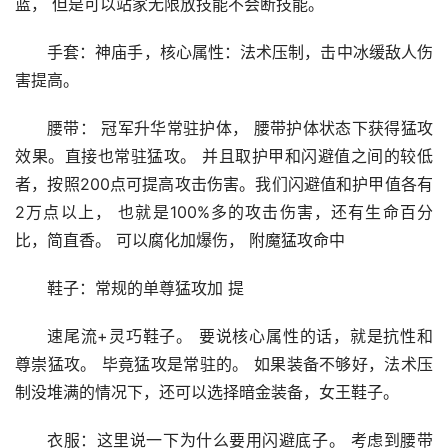
蓝， 但是可以站家无限放技能不会断技能。
手套：神庙手，核心属性：法术压制，击中冰缓敌人伤
害提高。
腰带： 冠军升华常驻护体， 腰带护体状态下获得猛攻
效果。直接也常驻猛攻。 并且取护甲和闪避值之间的较低
者，按照200点可提高攻击伤害。我们闪避值和护甲值各有
2万点以上， 也就是100%多的攻击伤害，还有生命百分
比，简直香。 可以腐化加爆伤， 附魔猛攻命中
鞋子：常规的单尊猛攻加 提
速尾流+灵巧鞋子。 要说核心属性的话，就是抗性和 
尊崇猛攻。 毕竟猛攻是常驻的。 如果装备不够好，法术压
制没堆满的情况下，还可以选择暗金装备，女王鞋子。
衣服：这里说一下为什么要用闪避底子。 考虑到腰带