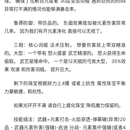
碧影珠宝 是为了法术格挡， 并且附送击败获得暴击
球。 确保了在刷百亢或者 30层变态词缀 遇到巨肉的boss 
异常打不满的情况也能够满暴击率。
鲁莽防御：带仿品的。 负面效果增加被元素伤害异常
几率。 因为我们有开元素净化 直接可以无视了。
三相：核心词缀 法术压制。 想要伤害就上带双精准
的。大型：一个带有 怒火盛宴 武艺精湛的。 怒火获得生命
偷取。 武艺是堆命中。 一个是12天赋的弓类大型， 35%效
果 攻速 和伤害词缀。 提升巨大。
剩下的珠宝根据财力上4爆 或者上抗性 属性珠宝平衡
力量敏捷，和抗性。
如果光环开不满 请自行上腐化珠宝 降低魔力保留的。