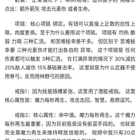
箭袋： 正常情况下 ，带86物等，塑界底子的 用精华
点出：额外箭矢 攻击元素伤 或者生命。
项链：核心项链 绑定。有钱可以直接上正数的抗性上
限，肉度更高。至于为什么要用这个项链。 项链有 灼热 脆
弱 力竭 三种汇流。 和苦难秘幸差不多。 但区别于 苦难秘
幸要 三种元素伤才能打出各自的 异常。 这个项链是 任何
伤害都可以触发 3种汇流。 在打满异常的情况下 30%减抗 
20%敌人减伤 15%基础暴击率。 这里就是为什么武器不使
用脊弓，反而用林野弓的原因。
戒指1：因为技能插槽紧张，这里用了潜能戒指。 这里
核心属性是：魔力每秒再生，攻击击回，智慧，易燃诅咒。
戒指2：核心属性：命中值。魔力每秒再生。这个魔力
每秒再生最重要，因为目前我是没有偷蓝手段的。 也就是
完全靠魔力再生来维持释放技能的。 视频中我只有20点