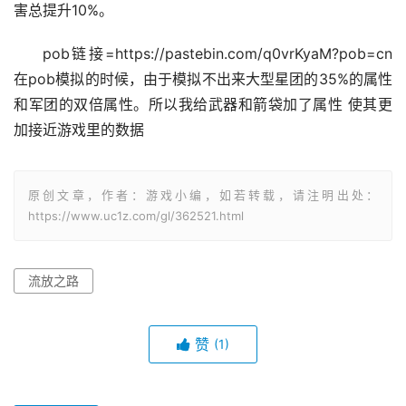
电感 和冰缓。 冰缓手套能吃到，感电是提升伤害。 并且元
素打击还有一个属性是 根据敌人身上每有一个元素异常 伤
害总提升10%。
pob链接=https://pastebin.com/q0vrKyaM?pob=cn 
在pob模拟的时候，由于模拟不出来大型星团的35%的属性
和军团的双倍属性。所以我给武器和箭袋加了属性 使其更
加接近游戏里的数据
原创文章，作者：游戏小编，如若转载，请注明出处：
https://www.uc1z.com/gl/362521.html
流放之路
赞
(1)