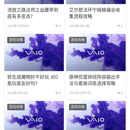
流放之路法师之血腰带到
艾尔登法环宁姆格福全收
底有多变态?
集流程攻略
2021年11月29日
0
2022年3月14日
0
游戏攻略
游戏攻略
转生成魔物好不好玩 对0
原神优雷钟班阵容输出手
氪玩家友好吗?
法与套装词条选择攻略
2022年5月13日
0
2021年12月17日
0
游戏攻略
游戏攻略