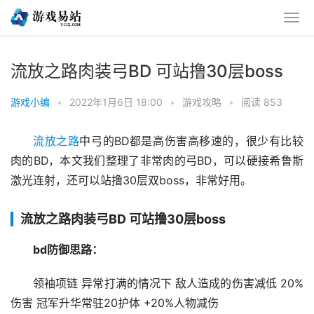
流放之路肉装弓BD 可站撸30层boss
游戏小编
•
2022年1月6日 18:00
•
游戏攻略
•
阅读 853
流放之路
中弓的BD都是高伤害高移速的，很少有比较
肉的BD，本文我们整理了非常肉的弓BD，可以硬接希鲁斯
激光连射，还可以站撸30层双boss，非常好用。
流放之路肉装弓BD 可站撸30层boss
bd防御思路：
领袖项链 异常打满的情况下 敌人造成的伤害减低 20%
伤害 冠军升华常驻20护体 +20%人物减伤