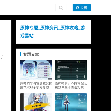
投稿
原神专题_原神资讯_原神攻略_游
戏易站
专题文章
了
原神皑尘与雪影骤起的
原神神罗万心阵容配队
魔花挑战全奖励攻略
思路与毕业面板攻略