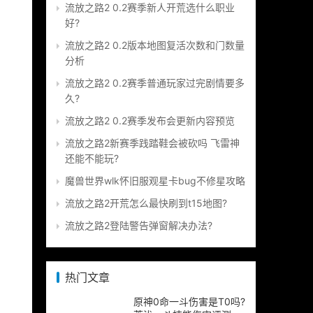
流放之路2 0.2赛季新人开荒选什么职业
好?
流放之路2 0.2版本地图复活次数和门数量
分析
流放之路2 0.2赛季普通玩家过完剧情要多
久?
流放之路2 0.2赛季发布会更新内容预览
流放之路2新赛季践踏鞋会被砍吗 飞雷神
还能不能玩?
魔兽世界wlk怀旧服观星卡bug不修星攻略
流放之路2开荒怎么最快刷到t15地图?
流放之路2登陆警告弹窗解决办法?
热门文章
原神0命一斗伤害是T0吗?