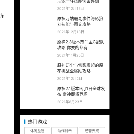
荒泷一斗技能伤害评测
2021年12月15日
角
原神万端珊瑚事件簿影狼
。
丸技能与图文攻略
2021年12月13日
原神2.3版本热门主C配队
攻略 你要的都有
2021年11月25日
原神皑尘与雪影骤起的魔
花挑战全奖励攻略
2021年12月2日
原神2.1版本9月1日全球发
布 雷神即将登场
2021年8月23日
热门游戏
休闲益智
动作射击
经营养成