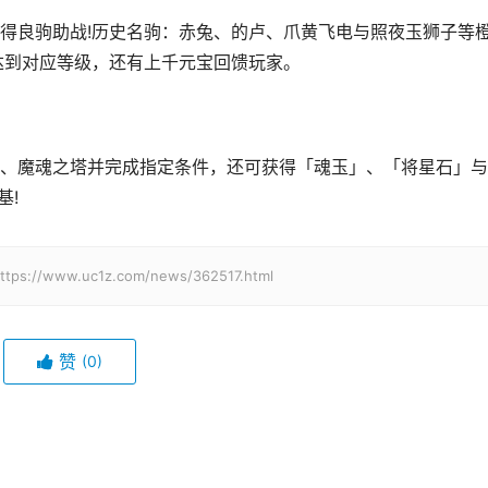
得良驹助战!历史名驹：赤兔、的卢、爪黄飞电与照夜玉狮子等
达到对应等级，还有上千元宝回馈玩家。
、魔魂之塔并完成指定条件，还可获得「魂玉」、「将星石」与
基!
w.uc1z.com/news/362517.html
赞
(0)