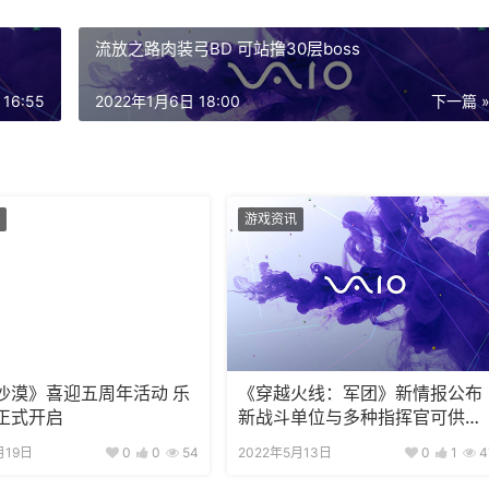
流放之路肉装弓BD 可站撸30层boss
2022年1月6日 18:00
下一篇 
游戏资讯
沙漠》喜迎五周年活动 乐
《穿越火线：军团》新情报公布
正式开启
新战斗单位与多种指挥官可供选
择
月19日
0
0
54
2022年5月13日
0
1
4