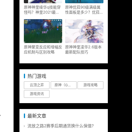
原神神里绫华q技能穿
原神优菈90级满级属
怪吗？神里2021最新
性面板是多少？优菈大
改动视频一览
招高输出手法
原神聚变反应和增幅反
原神神里凌华2.6版本
应机制与区别攻略
最新配队技巧
」
热门游戏
，
云顶之弈
原神（Genshin Impact）
游戏攻略
游戏资讯
最新文章
少
流放之路2赛季后期通货换什么保值?