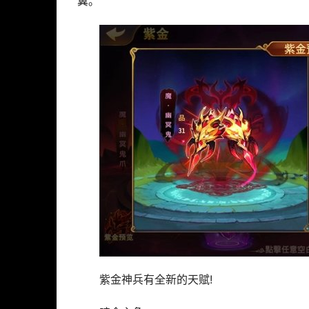
翼。
紫金神兵有全新的天赋!