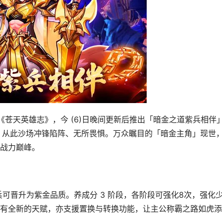
戏《苍天英雄志》，今 (6)日晚间更新后推出「暗金之道紫兵相伴
，从此沙场冲锋陷阵、无所畏惧。万众瞩目的「暗金主角」现世
战力巅峰。
神兵可晋升为紫金品质。养成分 3 阶段，各阶段可强化8次，强化
有全新的天赋，亦支援置换与转换功能，让主公称霸之路如虎添