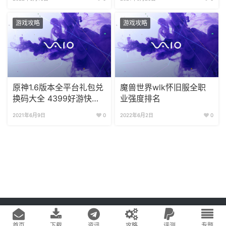
游戏攻略
游戏攻略
原神1.6版本全平台礼包兑
魔兽世界wlk怀旧服全职
换码大全 4399好游快爆
业强度排名
微博斗鱼虎牙
2021年6月9日
0
2022年6月2日
0
Copyright © 2020
游戏易站
版权所有
鄂ICP备2022019269号-1
网站地图
首页
下载
资讯
攻略
评测
专题