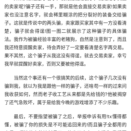
的卖家呢?骗子还有一手，那就是他会直接交易卖家!如果卖
家也没注意名字，就会稀里糊涂的把分裂好的装备交给骗
子。这就是传说中的两头骗，卖家跟买家其中有一方没看清
楚，骗子就会得逞!图一图二就展示了这种骗子的具体骗
法。我作为被骗经验丰富的老赌狗，自然是注意到了，而且
我还特意提醒卖家，待会弄好了一定要看清楚名字再交易。
果不其然，这个骗子从我这没有得逞，就去交易卖家，幸亏
我早就提醒好卖家，否则又要被他得逞。
当然这个事还有一个很搞笑的后续，这个骗子几次没有
骗到我，就以为我是跟他一样的骗子，还啥苟一样的过来问
我收获如何，然而老子收工艺从来都是先给钱的?他被揭穿
了还气急败坏，属于是给我今晚的游戏增添了不少乐趣。
最后，不要指望被骗了之后，举报申诉有用!tx懂得都
懂，被骗了你的损失是不可能追回来的!而且骗子全都用的