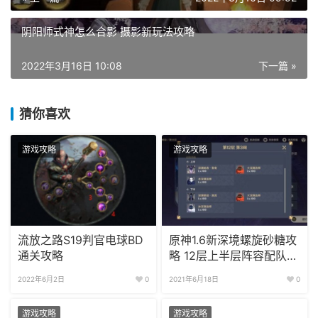
阴阳师式神怎么合影 摄影新玩法攻略
2022年3月16日 10:08
下一篇 »
猜你喜欢
游戏攻略
游戏攻略
流放之路S19判官电球BD
原神1.6新深境螺旋砂糖攻
通关攻略
略 12层上半层阵容配队推
荐
2022年6月2日
0
2021年6月18日
0
游戏攻略
游戏攻略