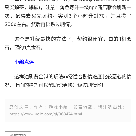
只买解密，爆破)，注意：角色每升一级npc商店就会刷新一
次，记得去买完契约。实测3个小时升到70，并且攒了
300c左右。然后再佛系过剧情。
这个是升级最快的方法了，契约很便宜，白的1机会
石，蓝的1点金石。
小编点评
这样速刷黄金港的玩法非常适合剧情难度比较恶心的情
况，上面的技巧可以帮助你更快升级过剧情哟!
原创文章，作者：游戏小编，如若转载，请注明出处：
https://www.uc1z.com/gl/368474.html
流放之路