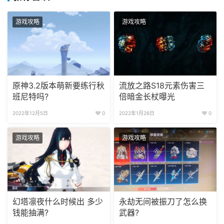
游戏攻略
游戏攻略
原神3.2版本萌新要练行秋
流放之路S18元素伤害三
班尼特吗?
倍暗金长杖曝光
2022年12月5日
0
2022年1月26日
0
游戏攻略
游戏攻略
幻塔凛夜什么时候出 多少
永劫无间被振刀了怎么换
钱能抽满?
武器?