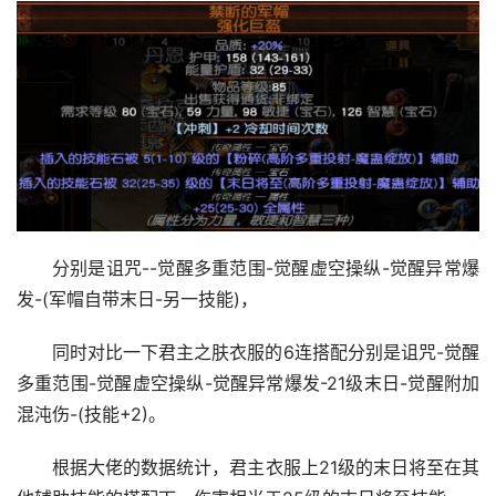
分别是诅咒--觉醒多重范围-觉醒虚空操纵-觉醒异常爆
发-(军帽自带末日-另一技能)，
同时对比一下君主之肤衣服的6连搭配分别是诅咒-觉醒
多重范围-觉醒虚空操纵-觉醒异常爆发-21级末日-觉醒附加
混沌伤-(技能+2)。
根据大佬的数据统计，君主衣服上21级的末日将至在其