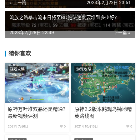
« 上一篇
2023年2月22日 23:51
流放之路暴击流末日将至BD施法速度要堆到多少好?
2023年2月28日 22:49
下一篇 »
猜你喜欢
游戏攻略
游戏攻略
原神万叶堆双暴还是精通?
原神2.2版本鹤观岛锄地精
最新视频评测
英路线图
2021年7月6日
0
2021年10月15日
0