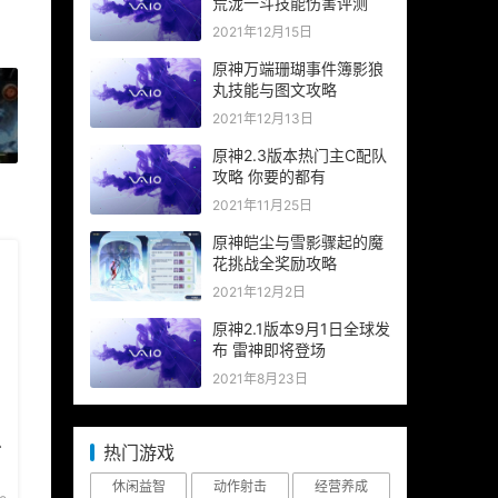
荒泷一斗技能伤害评测
2021年12月15日
原神万端珊瑚事件簿影狼
丸技能与图文攻略
2021年12月13日
»
原神2.3版本热门主C配队
攻略 你要的都有
2021年11月25日
原神皑尘与雪影骤起的魔
花挑战全奖励攻略
2021年12月2日
原神2.1版本9月1日全球发
布 雷神即将登场
2021年8月23日
么
热门游戏
休闲益智
动作射击
经营养成