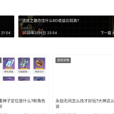
流放之路炸坟什么BD收益比较高?
21:54
2023年3月6日 23:54
下一篇 
游戏攻略
重神子定位是什么?新角色
永劫无间怎么改才好玩?大神这
析
说