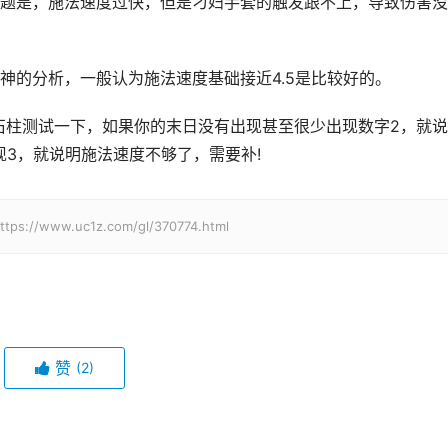
题是，施法速度过快，但是刁妇手套的触发跟不上，导致伤害没
神的分析，一般认为施法速度基础接近4.5是比较好的。
的石柱测试一下，如果你的末日没有出现甚至很少出现数字2，就
现3，就说明施法速度不够了，需要补!
w.uc1z.com/gl/370774.html
赞
(2)