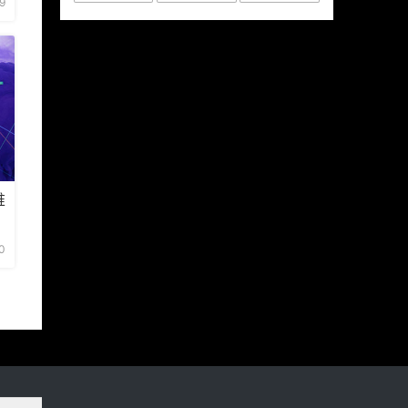
9
堆
0