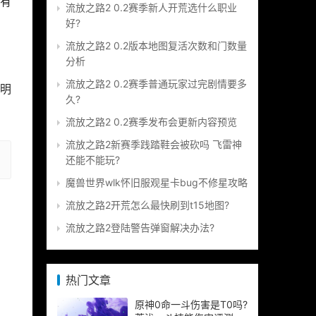
有
流放之路2 0.2赛季新人开荒选什么职业
好?
流放之路2 0.2版本地图复活次数和门数量
分析
流放之路2 0.2赛季普通玩家过完剧情要多
说明
久?
流放之路2 0.2赛季发布会更新内容预览
流放之路2新赛季践踏鞋会被砍吗 飞雷神
还能不能玩?
魔兽世界wlk怀旧服观星卡bug不修星攻略
流放之路2开荒怎么最快刷到t15地图?
流放之路2登陆警告弹窗解决办法?
热门文章
原神0命一斗伤害是T0吗?