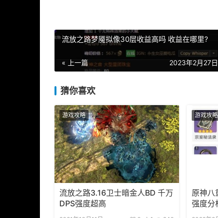
流放之路梦魇拟像30层收益高吗 收益在哪里?
« 上一篇
2023年2月27日 
猜你喜欢
游戏攻略
游戏攻略
流放之路3.16卫士暗金人BD 千万
原神八
DPS强度超高
强度分