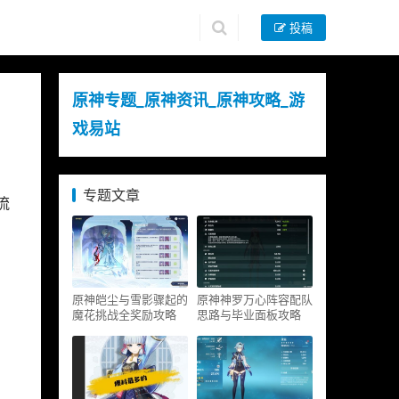
投稿
原神专题_原神资讯_原神攻略_游
戏易站
专题文章
流
原神皑尘与雪影骤起的
原神神罗万心阵容配队
魔花挑战全奖励攻略
思路与毕业面板攻略