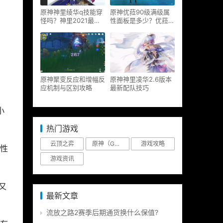
原神神里绫华q技能穿
原神优菈90级满级属
怪吗？神里2021最新
性面板是多少？优菈大
改动视频一览
招高输出手法
原神聚变反应和增幅反
原神神里凌华2.6版本
应机制与区别攻略
最新配队技巧
小
热门游戏
云顶之弈
原神（Genshin Impact）
游戏攻略
性
游戏资讯
又
最新文章
流放之路2赛季后期通货换什么保值?