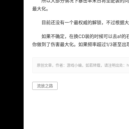
所以大部分情况下暴击率末日将至配装的问
最大化。
目前还没有一个最权威的解锁，不过根据大
如果不确定，在换CD装的时候可以去a1
你做到了伤害最大化。如果频率超过1/3甚至出
原创文章，作者：游戏小编，如若转载，请注明出处：https://ww
流放之路