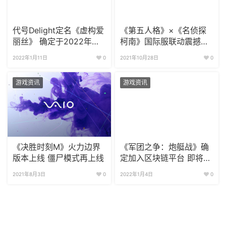
代号Delight定名《虚构爱
《第五人格》×《名侦探
丽丝》 确定于2022年发
柯南》国际服联动震撼开
售
启
2022年1月11日
0
2021年10月28日
0
游戏资讯
游戏资讯
《决胜时刻M》火力边界
《军团之争：炮艇战》确
版本上线 僵尸模式再上线
定加入区块链平台 即将上
线P2E版本
2021年8月3日
0
2022年1月4日
0