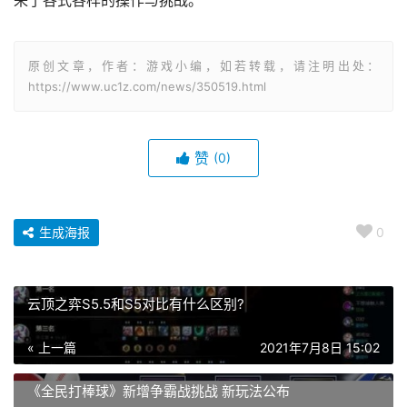
来了各式各样的操作与挑战。
原创文章，作者：游戏小编，如若转载，请注明出处：
https://www.uc1z.com/news/350519.html
赞
(0)
生成海报
0
云顶之弈S5.5和S5对比有什么区别?
« 上一篇
2021年7月8日 15:02
《全民打棒球》新增争霸战挑战 新玩法公布