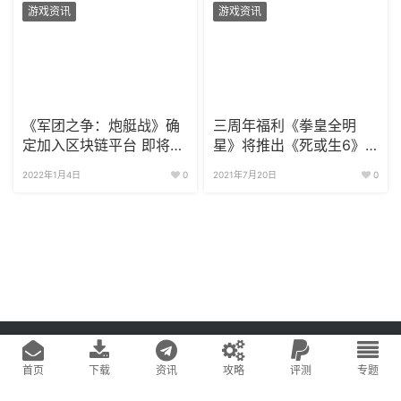
游戏资讯
游戏资讯
《军团之争：炮艇战》确
三周年福利《拳皇全明
定加入区块链平台 即将上
星》将推出《死或生6》
线P2E版本
角色
2022年1月4日
0
2021年7月20日
0
Copyright © 2020
游戏易站
版权所有
鄂ICP备2022019269号-1
网站地图
首页
下载
资讯
攻略
评测
专题