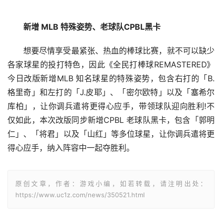
新增 MLB 特殊姿势、老球队CPBL黑卡
想要尽情享受最紧张、热血的棒球比赛，就不可以缺少
各家球星的投打特色，因此《全民打棒球REMASTERED》
今日改版新增MLB 知名球星的特殊姿势，包含右打的「B.
格里奇」和左打的「J.皮耶」、「密尔欧特」以及「塞希尔
库柏」，让你调兵遣将更得心应手，带领球队迎向胜利!不
仅如此，本次改版同步新增CPBL 老球队黑卡，包含「郭明
仁」、「将君」以及「山红」等多位球星，让你调兵遣将更
得心应手，纳入阵容中一起夺胜利。
原创文章，作者：游戏小编，如若转载，请注明出处：
https://www.uc1z.com/news/350521.html