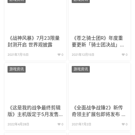
《战神风暴》7月23限量
《苍之骑士团R》年度重
封测开启 世界观披露
要更新「骑士团决战」即
将登场 玩法情报揭晓
2021年7月15日
0
2021年12月15日
0
游戏资讯
游戏资讯
《这是我的战争最终剪辑
《全面战争战锤2》新传
版》主机版定于5月发售
奇领主扩展包即将发布 免
全内容收录
费内容超吸引人
2022年4月28日
0
2021年7月2日
0