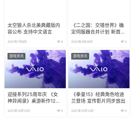
太空狼人杀北美典藏版内
《二之国：交错世界》确
容公布 支持中文语言
定伺服器合并计划 新首领
与PVP玩法加入
2021年7月8日
0
2022年4月28日
0
游戏资讯
游戏资讯
迎接系列25周年庆 《女
《拳皇15》经典角色哈迪
神异闻录》桌游新作12月
兰登场 宣传影片同步放出
正式上线
2021年10月12日
0
2021年10月14日
0