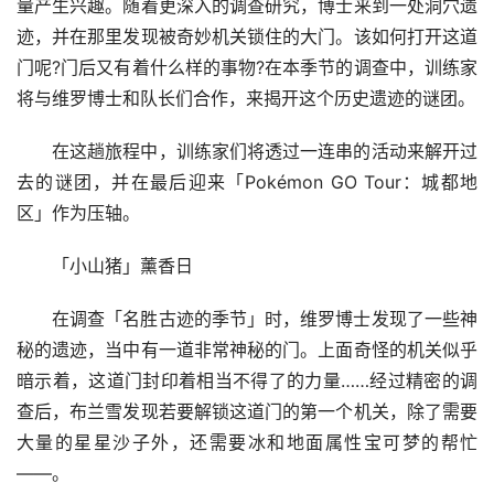
量产生兴趣。随着更深入的调查研究，博士来到一处洞穴遗
迹，并在那里发现被奇妙机关锁住的大门。该如何打开这道
门呢?门后又有着什么样的事物?在本季节的调查中，训练家
将与维罗博士和队长们合作，来揭开这个历史遗迹的谜团。
在这趟旅程中，训练家们将透过一连串的活动来解开过
去的谜团，并在最后迎来「Pokémon GO Tour：城都地
区」作为压轴。
「小山猪」薰香日
在调查「名胜古迹的季节」时，维罗博士发现了一些神
秘的遗迹，当中有一道非常神秘的门。上面奇怪的机关似乎
暗示着，这道门封印着相当不得了的力量……经过精密的调
查后，布兰雪发现若要解锁这道门的第一个机关，除了需要
大量的星星沙子外，还需要冰和地面属性宝可梦的帮忙
——。