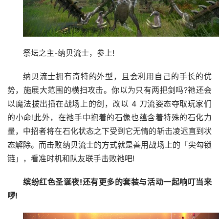
祭坛之主-纳贝流士，参上!
纳贝流士拥有奇特的外型，且会利用自己的手长的优
势，施展大范围的横扫攻击。你以为只有两把剑吗?祂还会
以魔法拔出插在战场上的剑，改以 4 刀流姿态夺取玩家们
的小命!此外，在祂手中抱着的石像也蕴含着特殊的石化力
量，中招者将在石化状态之下受到它无情的斩击凌迟直到状
态解除。而击败纳贝流士的方式就是善用战场上的「尖勾锁
链」，看准时机和队友联手击败祂吧!
缤纷红色圣诞夜!还有更多的套装与活动一起响叮当来
啰!