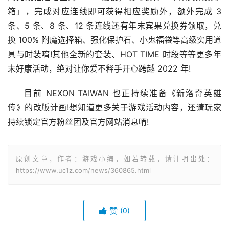
箱」，完成对应连线即可获得相应奖励外，额外完成 3 
条、5 条、8 条、12 条连线还有年末宾果兑换券领取，兑
换 100% 附魔选择箱、强化保护石、小鬼福袋等高级实用道
具与时装唷!其他全新的套装、HOT TIME 时段等等更多年
末好康活动，绝对让你爱不释手开心跨越 2022 年!
目前 NEXON TAIWAN 也正持续准备《新洛奇英雄
传》的改版计画!想知道更多关于游戏活动内容，还请玩家
持续锁定官方粉丝团及官方网站消息唷!
原创文章，作者：游戏小编，如若转载，请注明出处：
https://www.uc1z.com/news/360865.html
赞
(0)