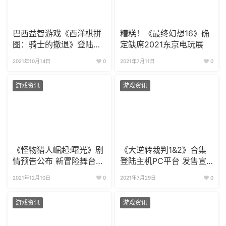
巴西益智游戏《西洋棋拼
糟糕！《最终幻想16》确
图：骑士的撤退》登陆
定缺席2021东京电玩展
Switch 平台
2021年10月14日
0
2021年7月11日
0
游戏资讯
游戏资讯
《怪物猎人崛起:曙光》剧
《大逆转裁判1&2》合集
情预告公布 新冒险舞台公
登陆主机PC平台 发售宣
布
传片放出
2021年12月10日
0
2021年7月29日
0
游戏资讯
游戏资讯