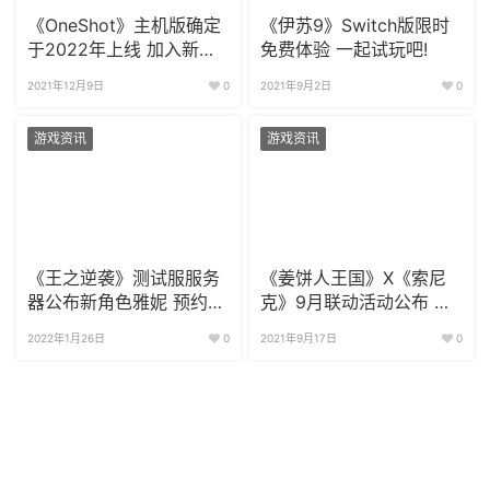
《OneShot》主机版确定
《伊苏9》Switch版限时
于2022年上线 加入新内
免费体验 一起试玩吧!
容
2021年12月9日
0
2021年9月2日
0
游戏资讯
游戏资讯
《王之逆袭》测试服服务
《姜饼人王国》X《索尼
器公布新角色雅妮 预约福
克》9月联动活动公布 限
利首次公布
时活动开启
2022年1月26日
0
2021年9月17日
0