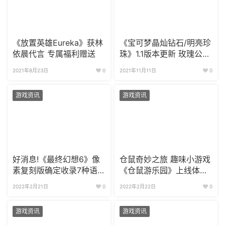
《放置英雄Eureka》获林
《宝可梦晶灿钻石/明亮珍
依晨代言 专属福利赠送
珠》1.1版本更新 玫瑰公园
抓捕传说宝可梦
2021年8月23日
0
2021年11月11日
0
游戏资讯
游戏资讯
好消息!《最终幻想6》像
仓鼠奇妙之旅 趣味小游戏
素复刻版确定收录7种语
《仓鼠游乐园》上线体验
言的歌曲
版
2022年2月21日
0
2022年2月22日
0
游戏资讯
游戏资讯