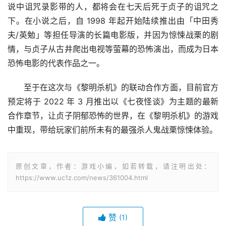
说中诅咒录影带的人，都将会在七天后死于贞子的诅咒之
下。在小说之后，自 1998 年起开始陆续推出由「中田秀
夫/英勉」等担任导演的长篇电影版，并因为惊悚战栗的剧
情，与贞子从古井爬出电视等萤幕的恐怖演出，而成为日本
恐怖电影的代表作品之一。
至于在这次与《黎明杀机》的联动合作方面，目前官方
预定将于 2022 年 3 月推出以《七夜怪谈》为主题的最新
合作章节，让贞子阴郁恐怖的世界，在《黎明杀机》的游戏
中重现，带给玩家们前所未有的最强杀人鬼战栗惊悚体验。
原创文章，作者：游戏小编，如若转载，请注明出处：
https://www.uc1z.com/news/361004.html
赞
(1)